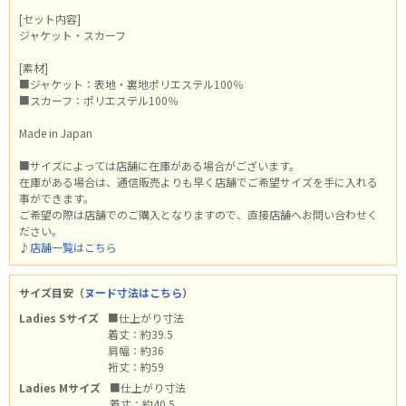
[セット内容]
ジャケット・スカーフ
[素材]
■ジャケット：表地・裏地ポリエステル100％
■スカーフ：ポリエステル100％
Made in Japan
■サイズによっては店舗に在庫がある場合がございます。
在庫がある場合は、通信販売よりも早く店舗でご希望サイズを手に入れる
事ができます。
ご希望の際は店舗でのご購入となりますので、直接店舗へお問い合わせく
ださい。
♪
店舗一覧はこちら
サイズ目安（
ヌード寸法はこちら
）
Ladies Sサイズ
■仕上がり寸法
着丈：約39.5
肩幅：約36
裄丈：約59
Ladies Mサイズ
■仕上がり寸法
着丈：約40.5