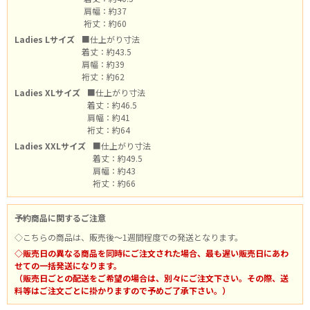
肩幅：約37
裄丈：約60
Ladies Lサイズ
■仕上がり寸法
着丈：約43.5
肩幅：約39
裄丈：約62
Ladies XLサイズ
■仕上がり寸法
着丈：約46.5
肩幅：約41
裄丈：約64
Ladies XXLサイズ
■仕上がり寸法
着丈：約49.5
肩幅：約43
裄丈：約66
予約商品に関するご注意
◇こちらの商品は、販売後～1週間程度での発送となります。
◇販売日の異なる商品を同時にご注文された場合、最も遅い販売日にあわ
せての一括発送になります。
（販売日ごとの配送をご希望の場合は、別々にご注文下さい。その際、送
料等はご注文ごとに掛かりますので予めご了承下さい。）