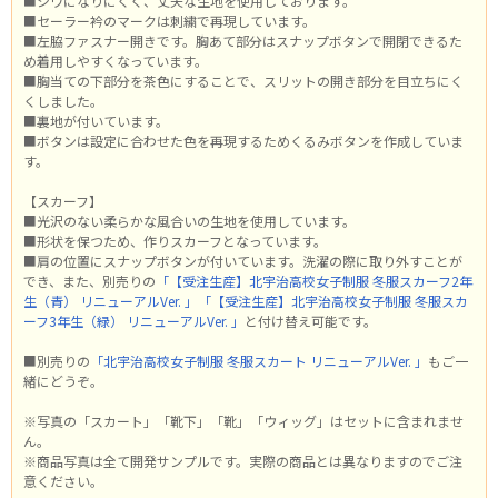
■シワになりにくく、丈夫な生地を使用しております。
■セーラー衿のマークは刺繍で再現しています。
■左脇ファスナー開きです。胸あて部分はスナップボタンで開閉できるた
め着用しやすくなっています。
■胸当ての下部分を茶色にすることで、スリットの開き部分を目立ちにく
くしました。
■裏地が付いています。
■ボタンは設定に合わせた色を再現するためくるみボタンを作成していま
す。
【スカーフ】
■光沢のない柔らかな風合いの生地を使用しています。
■形状を保つため、作りスカーフとなっています。
■肩の位置にスナップボタンが付いています。洗濯の際に取り外すことが
でき、また、別売りの
「【受注生産】北宇治高校女子制服 冬服スカーフ2年
生（青） リニューアルVer. 」
「【受注生産】北宇治高校女子制服 冬服スカ
ーフ3年生（緑） リニューアルVer. 」
と付け替え可能です。
■別売りの
「北宇治高校女子制服 冬服スカート リニューアルVer. 」
もご一
緒にどうぞ。
※写真の「スカート」「靴下」「靴」「ウィッグ」はセットに含まれませ
ん。
※商品写真は全て開発サンプルです。実際の商品とは異なりますのでご注
意ください。