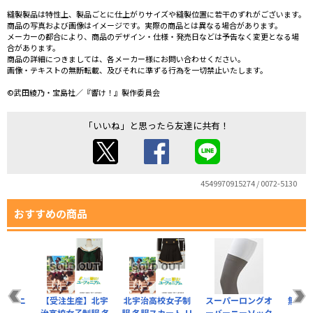
縫製製品は特性上、製品ごとに仕上がりサイズや縫製位置に若干のずれがございます。
商品の写真および画像はイメージです。実際の商品とは異なる場合があります。
メーカーの都合により、商品のデザイン・仕様・発売日などは予告なく変更となる場
合があります。
商品の詳細につきましては、各メーカー様にお問い合わせください。
画像・テキストの無断転載、及びそれに準ずる行為を一切禁止いたします。
©武田綾乃・宝島社／『響け！』製作委員会
「いいね」と思ったら友達に共有！
4549970915274 / 0072-5130
おすすめの商品
ーバーニ
【受注生産】北宇
北宇治高校女子制
スーパーロングオ
無地
クス
治高校女子制服 冬
服 冬服スカート リ
ーバーニーソック