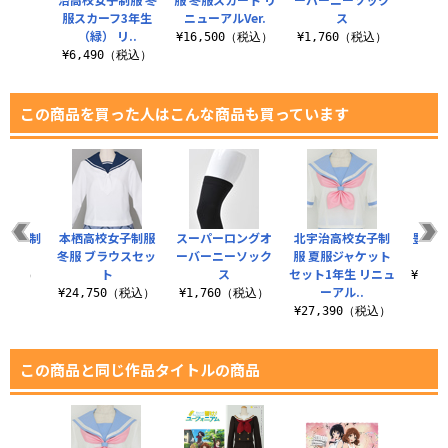
服スカーフ3年生
ニューアルVer.
ス
（税込）
¥6
（緑） リ..
¥16,500（税込）
¥1,760（税込）
¥6,490（税込）
この商品を買った人はこんな商品も買っています
R女子制
本栖高校女子制服
スーパーロングオ
北宇治高校女子制
豊ヶ崎
冬服 ブラウスセッ
ーバーニーソック
服 夏服ジャケット
服
ト
ス
セット1年生 リニュ
0（税込）
¥15,
ーアル..
¥24,750（税込）
¥1,760（税込）
¥27,390（税込）
この商品と同じ作品タイトルの商品