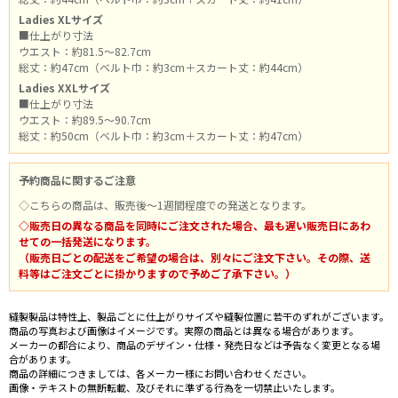
Ladies XLサイズ
■仕上がり寸法
ウエスト：約81.5～82.7cm
総丈：約47cm（ベルト巾：約3cm＋スカート丈：約44cm）
Ladies XXLサイズ
■仕上がり寸法
ウエスト：約89.5～90.7cm
総丈：約50cm（ベルト巾：約3cm＋スカート丈：約47cm）
予約商品に関するご注意
◇こちらの商品は、販売後～1週間程度での発送となります。
◇販売日の異なる商品を同時にご注文された場合、最も遅い販売日にあわ
せての一括発送になります。
（販売日ごとの配送をご希望の場合は、別々にご注文下さい。その際、送
料等はご注文ごとに掛かりますので予めご了承下さい。）
縫製製品は特性上、製品ごとに仕上がりサイズや縫製位置に若干のずれがございます。
商品の写真および画像はイメージです。実際の商品とは異なる場合があります。
メーカーの都合により、商品のデザイン・仕様・発売日などは予告なく変更となる場
合があります。
商品の詳細につきましては、各メーカー様にお問い合わせください。
画像・テキストの無断転載、及びそれに準ずる行為を一切禁止いたします。