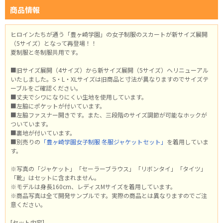
商品情報
ヒロインたちが通う「豊ヶ崎学園」の女子制服のスカートが新サイズ展開
（5サイズ）となって再登場！！
夏制服と冬制服共用です。
■旧サイズ展開（4サイズ）から新サイズ展開（5サイズ）へリニューアル
いたしました。S・L・XLサイズは旧商品と寸法が異なりますのでサイズテ
ーブルをご確認ください。
■丈夫でシワになりにくい生地を使用しています。
■左脇にポケットが付いています。
■左脇ファスナー開きです。また、三段階のサイズ調節が可能なホックが
ついています。
■裏地が付いています。
■別売りの
「豊ヶ崎学園女子制服 冬服ジャケットセット」
を着用していま
す。
※写真の「ジャケット」「セーラーブラウス」「リボンタイ」「タイツ」
「靴」はセットに含まれません。
※モデルは身長160cm、レディスMサイズを着用しています。
※商品写真は全て開発サンプルです。実際の商品とは異なりますのでご注
意ください。
[セット内容]