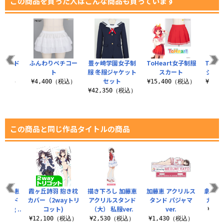
この商品を買った人はこんな商品も買っています
セカンド
ふんわりペチコー
豊ヶ崎学園女子制
ToHeart女子制服
ToHe
服
ト
服 冬服ジャケット
スカート
ジャケ
セット
0（税込）
¥4,400（税込）
¥15,400（税込）
¥33,
¥42,350（税込）
この商品と同じ作品タイトルの商品
 加藤恵
霞ヶ丘詩羽 抱き枕
描き下ろし 加藤恵
加藤恵 アクリルス
劇場版
スタンド
カバー（2wayトリ
アクリルスタンド
タンド パジャマ
カラー
ing ..
コット)
（大） 私服ver.
ver.
¥1,
（税込）
¥12,100（税込）
¥2,530（税込）
¥1,430（税込）