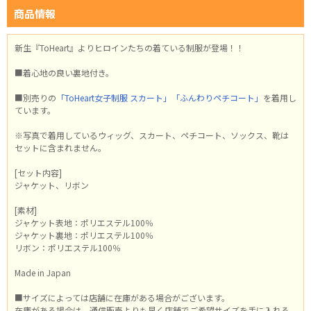
商品情報
新生『ToHeart』よりヒロインたちの着ている制服が登場！！
■着心地の良い裏地付き。
■別売りの
「ToHeart女子制服 スカート」
「ふんわりペチコート」
を着用し
ています。
※写真で着用しているウィッグ、スカート、ペチコート、ソックス、靴は
セットに含まれません。
[セット内容]
ジャケット、リボン
[素材]
ジャケット表地：ポリエステル100％
ジャケット裏地：ポリエステル100％
リボン：ポリエステル100％
Made in Japan
■サイズによっては店舗に在庫がある場合がございます。
在庫がある場合は、通信販売よりも早く店舗でご希望サイズを手に入れる