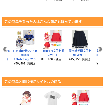
この商品を買った人はこんな商品も買っています
DD-445
Fletcher級DD-445
ToHeart女子制服
豊ヶ崎学園女子制
豊ヶ
艦
駆逐艦
スカート
服 スカート
服 冬
r」スカ..
「Fletcher」ブラ..
¥15,400（税込）
¥15,950（税込）
0（税込）
¥59,400（税込）
¥42,
この商品と同じ作品タイトルの商品