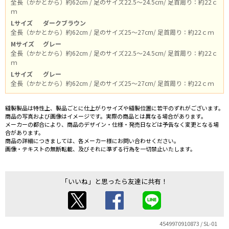
全長（かかとから）約62cm / 足のサイズ22.5～24.5cm/ 足首周り：約22ｃ
ｍ
Lサイズ
ダークブラウン
全長（かかとから）約62cm / 足のサイズ25～27cm/ 足首周り：約22ｃｍ
Mサイズ
グレー
全長（かかとから）約62cm / 足のサイズ22.5～24.5cm/ 足首周り：約22ｃ
ｍ
Lサイズ
グレー
全長（かかとから）約62cm / 足のサイズ25～27cm/ 足首周り：約22ｃｍ
縫製製品は特性上、製品ごとに仕上がりサイズや縫製位置に若干のずれがございます。
商品の写真および画像はイメージです。実際の商品とは異なる場合があります。
メーカーの都合により、商品のデザイン・仕様・発売日などは予告なく変更となる場
合があります。
商品の詳細につきましては、各メーカー様にお問い合わせください。
画像・テキストの無断転載、及びそれに準ずる行為を一切禁止いたします。
「いいね」と思ったら友達に共有！
4549970910873 / SL-01