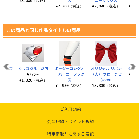
ス
ニーソックス
ソ
（税込）
¥3,080（税込）
¥2,200（税込）
¥2,090（税込）
¥2,
この商品と同じ作品タイトルの商品
ODYフ
クリスタル／だ円
ボーダーロングオ
オリジナル リボン
クッシ
タイプ
ーバーニーソック
（大） ブローチピ
¥770～
¥1,
ス
ンver.
（税込）
¥1,320（税込）
¥1,980（税込）
¥3,300（税込）
ご利用規約
会員規約・ポイント規約
特定商取引に関する表記