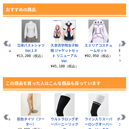
おすすめの商品
院女子制
立体バストシャツ
久奈浜学院女子制
エミリアコスチュ
久奈浜
 リニュ
Ver.1.0
服 ジャケットセッ
ームセット
服 ス
er.
ト リニューアル
リニュ
¥13,200（税込）
¥92,950（税込）
Ver.
0（税込）
¥3,
¥45,100（税込）
この商品を買った人はこんな商品も買っています
スクール
肌色タイツ（フー
ウルトラロングオ
ライン入りスーパ
ボーダ
白
ター）
ーバーニーソック
ーロングオーバー
ングオ