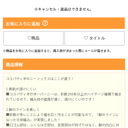
L ダークブラウン
※キャンセル・返品はできません。
選択する
お気に入りに追加
M グレー
選択する
商品
タイトル
L グレー
※商品をお気に入りに追加すると、再入荷が決まった際にメールが届きます。
選択する
商品情報
コスパティオのニーソックスはここが違う！
1.素肌が透けにくい
■コスパティオのオーバーニーは、針数200本以上のハイゲージ編機で編ま
れているので、編み目の密度が濃く、透けにくいのです！
2.脚のラインを美しく
■針数が多いことにより幅を広く作ることが可能なので、「脚のラインに
沿った立体編み」が実現しました！
■口ゴム部分、ふくらはぎ部分、足首部分が同寸ではなく、脚の凹凸に対