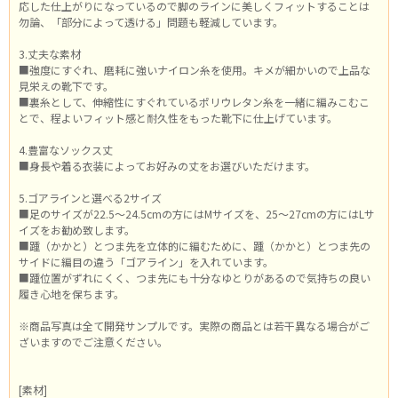
応した仕上がりになっているので脚のラインに美しくフィットすることは
勿論、「部分によって透ける」問題も軽減しています。
3.丈夫な素材
■強度にすぐれ、磨耗に強いナイロン糸を使用。キメが細かいので上品な
見栄えの靴下です。
■裏糸として、伸縮性にすぐれているポリウレタン糸を一緒に編みこむこ
とで、程よいフィット感と耐久性をもった靴下に仕上げています。
4.豊富なソックス丈
■身長や着る衣装によってお好みの丈をお選びいただけます。
5.ゴアラインと選べる2サイズ
■足のサイズが22.5～24.5cmの方にはMサイズを、25～27cmの方にはLサ
イズをお勧め致します。
■踵（かかと）とつま先を立体的に編むために、踵（かかと）とつま先の
サイドに編目の違う「ゴアライン」を入れています。
■踵位置がずれにくく、つま先にも十分なゆとりがあるので気持ちの良い
履き心地を保ちます。
※商品写真は全て開発サンプルです。実際の商品とは若干異なる場合がご
ざいますのでご注意ください。
[素材]