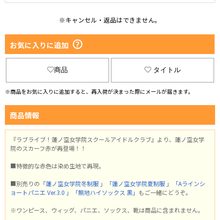
※キャンセル・返品はできません。
お気に入りに追加
商品
タイトル
※商品をお気に入りに追加すると、再入荷が決まった際にメールが届きます。
商品情報
『ラブライブ！蓮ノ空女学院スクールアイドルクラブ』より、蓮ノ空女学
院のスカーフ赤が再登場！！
■特徴的な赤色は染め生地で再現。
■別売りの
「蓮ノ空女学院冬制服 」
「蓮ノ空女学院夏制服 」
「Aラインシ
ョートパニエ Ver.3.0 」
「無地ハイソックス 黒」
もご一緒にどうぞ。
※ワンピース、ウィッグ、パニエ、ソックス、靴は商品に含まれません。