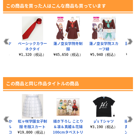
この商品を買った人はこんな商品も買っています
服ジャケ
ベーシックカラー
蓮ノ空女学院冬制
蓮ノ空女学院スカ
蓮ノ空
ット
ネクタイ
服
ーフ緑
0（税込）
¥1,320（税込）
¥45,650（税込）
¥5,940（税込）
¥5,
この商品と同じ作品タイトルの商品
澁谷 か
虹ヶ咲学園女子制
描き下ろし ことり
μ’s Tシャツ
描き下
リルマル
服 冬服スカート
＆凛＆真姫＆花陽
真姫 
¥3,190（税込）
ダー ロ
100cmタペストリ
ンド（
¥19,800（税込）