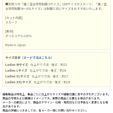
■別売りの「蓮ノ空女学院制服 Sサイズ」はMサイズのスカーフ、「蓮ノ空
女学院制服 M～XXLサイズ」は制服と同じサイズをおすすめいたします。
[セット内容]
スカーフ
[素材]
ポリエステル100％
Made in Japan
サイズ目安（
ヌード寸法はこちら
）
Ladies Mサイズ
仕上がり寸法…後丈：約25
Ladies Lサイズ
仕上がり寸法…後丈：約26
Ladies XLサイズ
仕上がり寸法…後丈：約27
Ladies XXLサイズ
仕上がり寸法…後丈：約28
縫製製品は特性上、製品ごとに仕上がりサイズや縫製位置に若干のずれがございます。
商品の写真および画像はイメージです。実際の商品とは異なる場合があります。
メーカーの都合により、商品のデザイン・仕様・発売日などは予告なく変更となる場
合があります。
商品の詳細につきましては、各メーカー様にお問い合わせください。