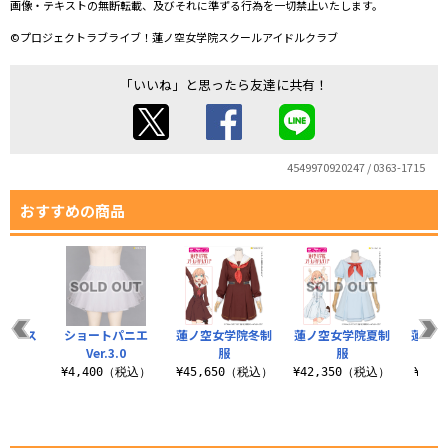
画像・テキストの無断転載、及びそれに準ずる行為を一切禁止いたします。
©プロジェクトラブライブ！蓮ノ空女学院スクールアイドルクラブ
「いいね」と思ったら友達に共有！
4549970920247 / 0363-1715
おすすめの商品
ソックス
ショートパニエ
蓮ノ空女学院冬制
蓮ノ空女学院夏制
蓮ノ空
Ver.3.0
服
服
税込）
¥4,400（税込）
¥45,650（税込）
¥42,350（税込）
¥5,