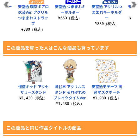
ルカラー
安室透 喫茶ポアロ
安室透 つままれキ
安室透 アクリルつ
安室透
シュ
衣装Ver. アクリル
ーホルダー
ままれキーホルダ
パ
つままれストラッ
ー
（税込）
¥660（税込）
¥1,
プ
¥880（税込）
¥880（税込）
この商品を買った人はこんな商品も買っています
怪盗キッド アクセ
降谷零 アクリルス
安室透モチーフ 抗
サリースタンド
タンド それぞれの
菌マスクポーチ
ブレイクタイムVer.
¥1,430（税込）
¥1,980（税込）
¥1,430（税込）
この商品と同じ作品タイトルの商品