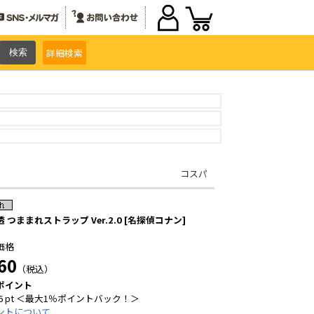
詳細
検索
コスパ
 つままれストラップ Ver.2.0 [名探偵コナン]
価格
60
（税込）
ポイント
6 pt ＜最大1％ポイントバック！＞
ントについて