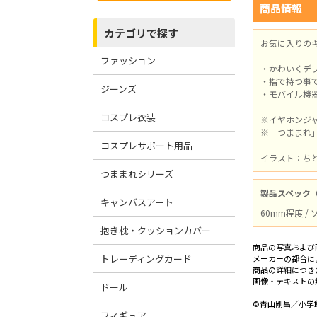
商品情報
カテゴリで探す
お気に入りの
ファッション
・かわいくデ
・指で持つ事
ジーンズ
・モバイル機
コスプレ衣装
※イヤホンジ
※「つままれ
コスプレサポート用品
イラスト：ち
つままれシリーズ
製品スペック
キャンバスアート
60mm程度 /
抱き枕・クッションカバー
商品の写真および
トレーディングカード
メーカーの都合に
商品の詳細につき
画像・テキストの
ドール
©青山剛昌／小学館
フィギュア