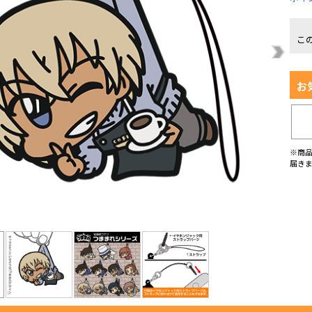
こ
お
※商
届き