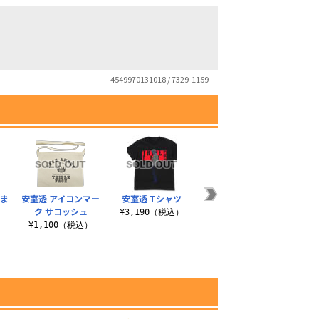
4549970131018 / 7329-1159
つま
安室透 アイコンマー
安室透 Tシャツ
安室透 アイコンマー
降谷零
ク サコッシュ
ク ライトパーカー
¥3,190（税込）
¥1,100（税込）
¥5,500（税込）
¥