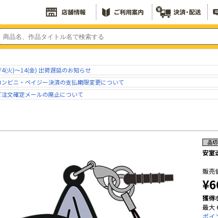
/4(火)～14(金) 出荷遅延のお知らせ
コンビニ・ペイジー決済の支払期限変更について
ご注文確定メールの廃止について
安室透
販売
¥6
獲得
最大 
ポイ