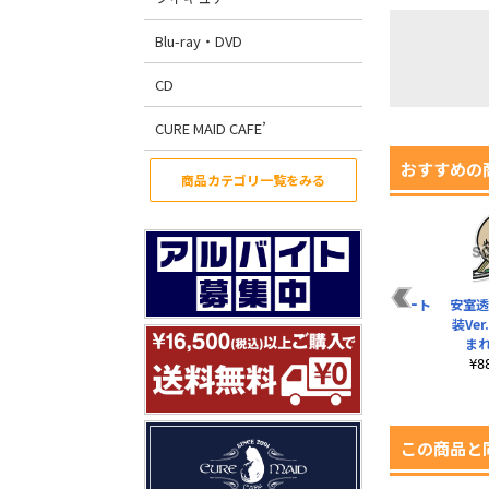
Blu-ray・DVD
CD
CURE MAID CAFE’
おすすめの
商品カテゴリ一覧をみる
ー
安室透 フルカラーサ
安室透 喫茶ポアロ衣
安室透 ラージトート
安室透
ツ
コッシュ
装Ver. アクリルつま
装Ve
¥1,980（税込）
まれキーホルダー
ま
¥2,200（税込）
¥880（税込）
¥
この商品と