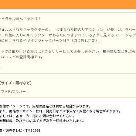
キャラをつまんじゃおう！
フォルメされたキャラクターの、「つままれた時のリアクション」が楽しい、ラバー
で、お気に入りのキャラクターがあなたにつままれているように見えるユニークなデ
器に付けられるイヤホンジャックパーツ付き（取り外し可能）。
ャックに取り付ける場合はアクセサリーとしてお楽しみ下さい。携帯電話などをぶら
」はコスパの登録商標です。
と
（サイズ・素材など）
 ソフトPVCラバー
画像はイメージです。実際の商品とは異なる場合があります。
より、商品のデザイン・仕様・発売日などは予告なく変更となる場合があります。
ましては、各メーカー様にお問い合わせください。
無断転載、及びそれに準ずる行為を一切禁止いたします。
・読売テレビ・TMS 1996