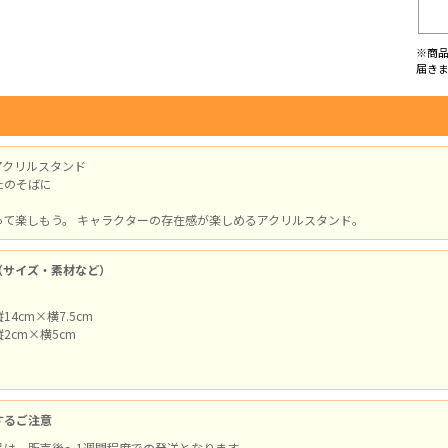
※商
届き
アクリルスタンド
たのそばに
って楽しもう。 キャラクターの存在感が楽しめるアクリルスタンド。
（サイズ・素材など）
4cm×横7.5cm
2cm×横5cm
するご注意
品は、販売後～1週間程度での発送となります。