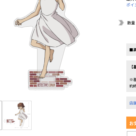
ポイ
数量
■
【
※
約
店
お