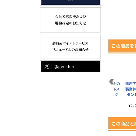
この商品を
@geestore
ツ
ナナチのサイン Tシ
公安局 フルカラーパ
描き下ろし アスナの
描き下
ャツ
スケース Ver.2.0
職業体験 アクリルス
職業体
タンド（大） ドク
タン
¥3,190（税込）
¥1,430（税込）
タ..
¥2,530（税込）
¥2
この商品と