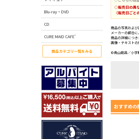
◇販売日の異
Blu-ray・DVD
（販売日ごと
CD
商品の写真および
メーカーの都合に
CURE MAID CAFE’
商品の詳細につき
画像・テキストの
商品カテゴリ一覧をみる
©青山剛昌／小学館
おすすめの