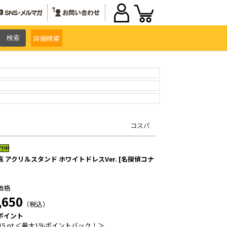
詳細
検索
コスパ
哀 アクリルスタンド ホワイトドレスVer. [名探偵コナ
価格
,650
（税込）
ポイント
15 pt ＜最大1％ポイントバック！＞