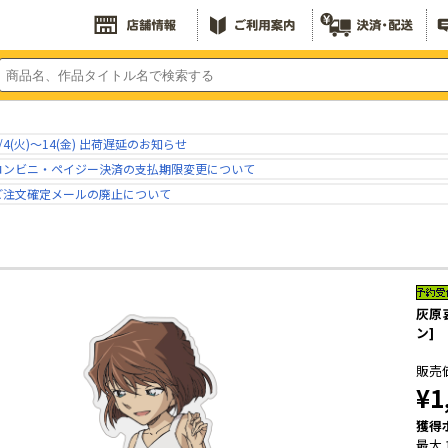
/4(火)～14(金) 出荷遅延のお知らせ
コンビニ・ペイジー決済の支払期限変更について
ご注文確定メールの廃止について
灰原
ン]
販売
¥1
獲得
最大 