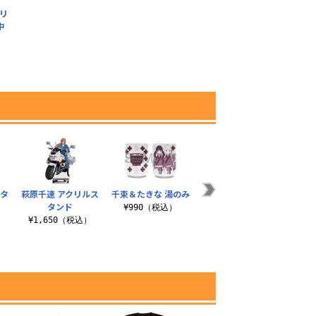
クリ
中
）
スタ
萩原千速 アクリルス
千束＆たきな 湯のみ
工藤新一 アクリルス
灰原
タンド
タンド 黒衣の騎士
まれ
¥990（税込）
Ver.
）
¥1,650（税込）
¥
¥1,650（税込）