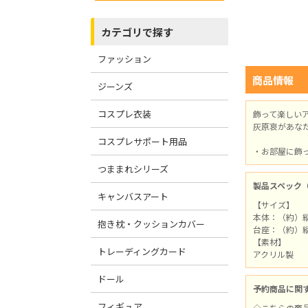
カテゴリで探す
ファッション
商品情報
ジーンズ
コスプレ衣装
飾って楽しい
灰原哀があな
コスプレサポート用品
・お部屋に飾
つままれシリーズ
製品スペック
キャンバスアート
【サイズ】
本体：（約）縦1
抱き枕・クッションカバー
台座：（約）縦
【素材】
トレーディングカード
アクリル製
ドール
予約商品に関
フィギュア
◇こちらの商