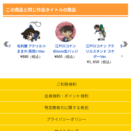
この商品と同じ作品タイトルの商品
ン アク
毛利蘭 アクリルつ
江戸川コナン
江戸川コナン アク
安室透
タンド
ままれ 両想いVer.
65mm缶バッジ
リルスタンド スケ
菌マ
.0
ボーVer.
¥880（税込）
¥605（税込）
¥1,
（税込）
¥1,650（税込）
ご利用規約
会員規約・ポイント規約
特定商取引に関する表記
プライバシーポリシー
サイトマップ