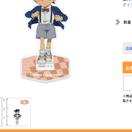
ポイ
数量
店
お
※商
届き