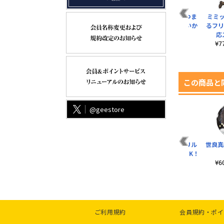
 セ
月島蛍 つままれ セカ
日向翔陽 B2タペスト
安室透 アクリルつま
ミミ
ム
ンドユニフォームVer.
リー Ver.1.0
まれ コーヒーはいか
るフリ
が？Ver.
応
¥770（税込）
¥3,190（税込）
¥880（税込）
¥
この商品と
@geestore
ま
毛利蘭 アクリルつま
灰原哀 アクリルスタ
怪盗キッド アクリル
世良真
か
まれ 両想いVer.
ンド ホワイトドレス
スタンド 準備はOK！
Ver.
Ver.
¥880（税込）
¥
¥1,650（税込）
¥1,650（税込）
ご利用規約
会員規約・ポイ