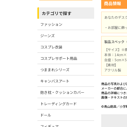
商品情報
カテゴリで探す
あなたのデス
ファッション
・お部屋に飾
ジーンズ
製品スペック
コスプレ衣装
【サイズ】※
本体：14cm×
コスプレサポート用品
台座：5cm×5
【素材】
つままれシリーズ
アクリル製
キャンバスアート
商品の写真および
メーカーの都合に
抱き枕・クッションカバー
商品の詳細につき
画像・テキストの
トレーディングカード
©青山剛昌／小学館
ドール
フィギュア