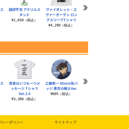
ルス
服部平次 アクリルス
ヴァイオレット・エ
霞柱 時透無一郎 Tシ
ファ
タンド
ヴァーガーデン ロン
ャツ
¥3
グスリーブTシャツ
）
¥1,650（税込）
¥3,190（税込）
¥4,290（税込）
ルス
真実はいつも一つメ
工藤新一 65mm缶バ
江戸川コナン アクリ
江戸
ッセージ Tシャツ
ッジ 黒衣の騎士Ver.
ルスタンド スケボー
ルつま
Ver.2.0
Ver.
）
¥605（税込）
¥
¥3,300（税込）
¥1,650（税込）
バシーポリシー
サイトマップ