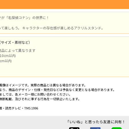
クが「名探偵コナン」の世界に！
って楽しもう。 キャラクターの存在感が楽しめるアクリルスタンド。
（サイズ・素材など）
商品によって異なります
10cm以内
cm以内
画像はイメージです。実際の商品とは異なる場合があります。
より、商品のデザイン・仕様・発売日などは予告なく変更となる場合があります。
ましては、各メーカー様にお問い合わせください。
無断転載、及びそれに準ずる行為を一切禁止いたします。
・読売テレビ・TMS 1996
「いいね」と思ったら友達に共有！