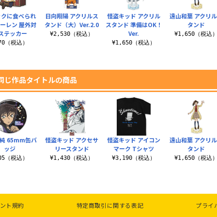
ックに食べられ
日向翔陽 アクリルス
怪盗キッド アクリル
遠山和葉 アクリ
ーレン 屋外対
タンド（大）Ver.2.0
スタンド 準備はOK！
タンド
ステッカー
Ver.
¥2,530（税込）
¥1,650（税込
770（税込）
¥1,650（税込）
同じ作品タイトルの商品
純 65mm缶バ
怪盗キッド アクセサ
怪盗キッド アイコン
遠山和葉 アクリ
ッジ
リースタンド
マーク Tシャツ
タンド
605（税込）
¥1,430（税込）
¥3,190（税込）
¥1,650（税込
ント規約
特定商取引に関する表記
プライ