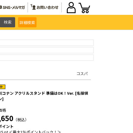
詳細
検索
コスパ
コナン アクリルスタンド 準備はOK！Ver. [名探偵
ン]
価格
,650
（税込）
ポイント
15 pt ＜最大1％ポイントバック！＞