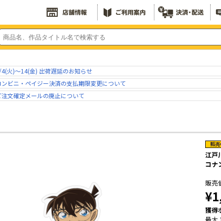
/4(火)～14(金) 出荷遅延のお知らせ
コンビニ・ペイジー決済の支払期限変更について
ご注文確定メールの廃止について
江戸川
コナ
販売
¥1
獲得
最大 