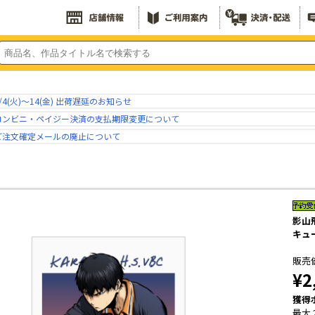
/4(火)～14(金) 出荷遅延のお知らせ
コンビニ・ペイジー決済の支払期限変更について
ご注文確定メールの廃止について
影山
キュー
販売
¥2
獲得
最大 