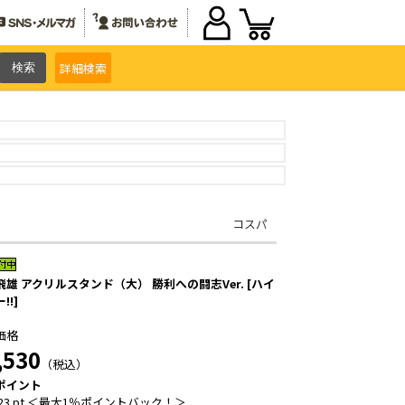
詳細
検索
コスパ
飛雄 アクリルスタンド（大） 勝利への闘志Ver. [ハイ
!!]
価格
,530
（税込）
ポイント
23 pt ＜最大1％ポイントバック！＞