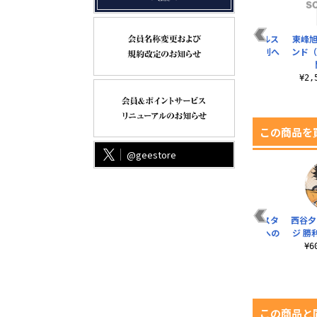
日向翔陽 アクリルス
澤村大地 アクリルス
東峰旭
タンド（大） 勝利へ
タンド（大） 勝利へ
ンド（
の闘志Ver.
の闘志Ver.
¥2,530（税込）
¥2,530（税込）
¥2
この商品を
@geestore
ア
月島蛍 65mm缶バッ
菅原孝支 65mm缶バ
月島蛍 アクリルスタ
西谷夕
.0
ジ 勝利への闘志Ver.
ッジ 勝利への闘志
ンド（大） 勝利への
ジ 勝
Ver.
闘志Ver.
¥605（税込）
¥
¥605（税込）
¥2,530（税込）
この商品と