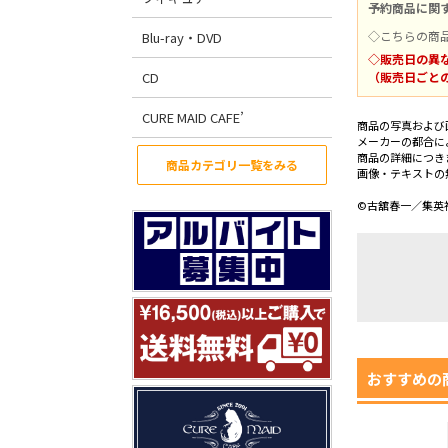
予約商品に関
◇こちらの商
Blu-ray・DVD
◇販売日の異
CD
（販売日ごと
CURE MAID CAFE’
商品の写真および
メーカーの都合に
商品の詳細につき
商品カテゴリ一覧をみる
画像・テキストの
©古舘春一／集英社
おすすめの