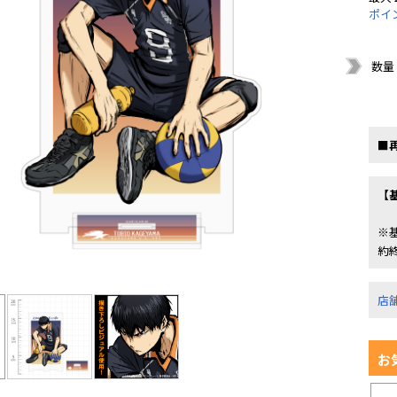
ポイ
数量
■
【
※
約
店
お