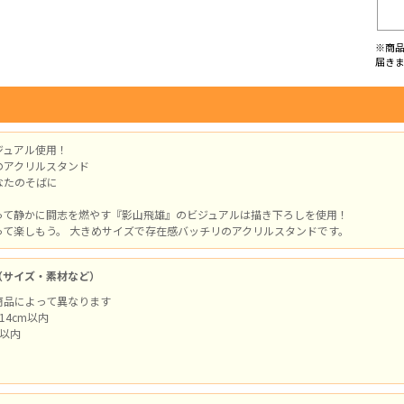
※商
届き
ジュアル使用！
のアクリルスタンド
なたのそばに
って静かに闘志を燃やす『影山飛雄』のビジュアルは描き下ろしを使用！
って楽しもう。 大きめサイズで存在感バッチリのアクリルスタンドです。
（サイズ・素材など）
商品によって異なります
14cm以内
m以内