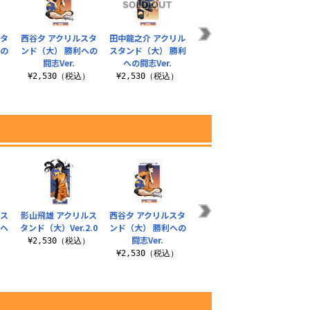
スタ
西谷夕 アクリルスタ
田中龍之介 アクリル
谷地仁花 アクリルス
清水
への
ンド（大） 勝利への
スタンド（大） 勝利
タンド（大）
タ
闘志Ver.
への闘志Ver.
¥2,530（税込）
¥2
）
¥2,530（税込）
¥2,530（税込）
ルス
影山飛雄 アクリルス
西谷夕 アクリルスタ
日向翔陽 65mm缶バ
描き下
利へ
タンド（大）Ver.2.0
ンド（大） 勝利への
ッジ 勝利への闘志
アクリ
闘志Ver.
Ver.
ド
¥2,530（税込）
）
¥2,530（税込）
¥605（税込）
¥2