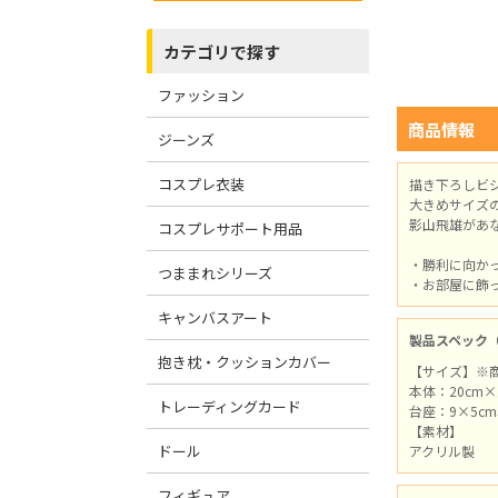
カテゴリで探す
ファッション
商品情報
ジーンズ
コスプレ衣装
描き下ろしビ
大きめサイズ
影山飛雄があ
コスプレサポート用品
・勝利に向か
つままれシリーズ
・お部屋に飾
キャンバスアート
製品スペック
抱き枕・クッションカバー
【サイズ】※
本体：20cm×
トレーディングカード
台座：9×5c
【素材】
ドール
アクリル製
フィギュア