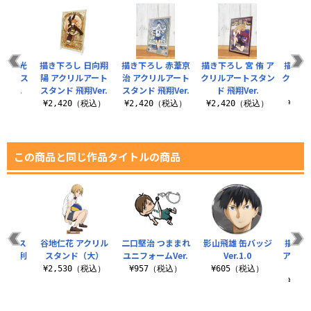
 木兎光
描き下ろし 日向翔
描き下ろし 赤葦京
描き下ろし 宮 侑 ア
描き下
cmタペス
陽 アクリルアート
治 アクリルアート
クリルアートスタン
クリル
Ver.
スタンド 飛翔Ver.
スタンド 飛翔Ver.
ド 飛翔Ver.
ド 
（税込）
¥2,420（税込）
¥2,420（税込）
¥2,420（税込）
¥2,
この商品と同じ作品タイトルの商品
クリルス
谷地仁花 アクリル
二口堅治 つままれ
影山飛雄 缶バッジ
描き下
） 勝利
スタンド（大）
ユニフォームVer.
Ver.1.0
アクリ
er.
ンド 
¥2,530（税込）
¥957（税込）
¥605（税込）
（税込）
¥2,