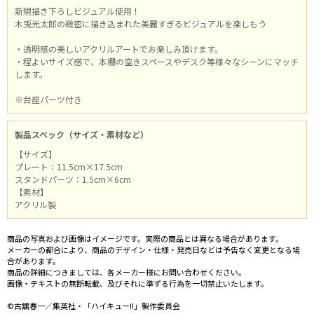
新規描き下ろしビジュアル使用！
木兎光太郎の緻密に描き込まれた美麗すぎるビジュアルを楽しもう
・透明感の美しいアクリルアートでお楽しみ頂けます。
・程よいサイズ感で、本棚の空きスペースやデスク等様々なシーンにマッチ
します。
※台座パーツ付き
製品スペック（サイズ・素材など）
【サイズ】
プレート：11.5cm×17.5cm
スタンドパーツ：1.5cm×6cm
【素材】
アクリル製
商品の写真および画像はイメージです。実際の商品とは異なる場合があります。
メーカーの都合により、商品のデザイン・仕様・発売日などは予告なく変更となる場
合があります。
商品の詳細につきましては、各メーカー様にお問い合わせください。
画像・テキストの無断転載、及びそれに準ずる行為を一切禁止いたします。
©古舘春一／集英社・「ハイキュー!!」製作委員会