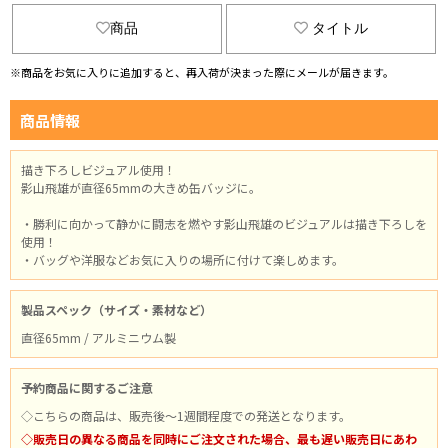
商品
タイトル
※商品をお気に入りに追加すると、再入荷が決まった際にメールが届きます。
商品情報
描き下ろしビジュアル使用！
影山飛雄が直径65mmの大きめ缶バッジに。
・勝利に向かって静かに闘志を燃やす影山飛雄のビジュアルは描き下ろしを
使用！
・バッグや洋服などお気に入りの場所に付けて楽しめます。
製品スペック（サイズ・素材など）
直径65mm / アルミニウム製
予約商品に関するご注意
◇こちらの商品は、販売後～1週間程度での発送となります。
◇販売日の異なる商品を同時にご注文された場合、最も遅い販売日にあわ