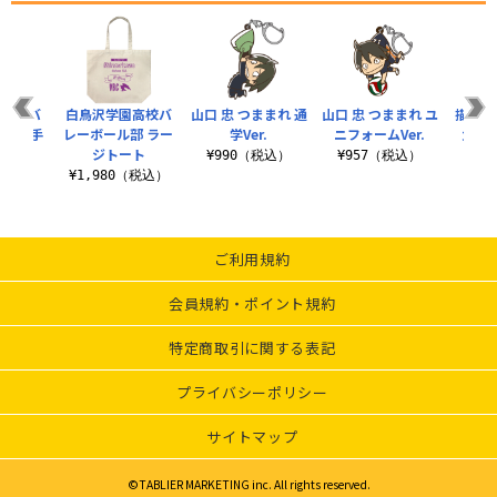
園高校バ
白鳥沢学園高校バ
山口 忠 つままれ 通
山口 忠 つままれ ユ
描き下
部 薄手
レーボール部 ラー
学Ver.
ニフォームVer.
太郎
ーカー
ジトート
¥990（税込）
¥957（税込）
¥5
（税込）
¥1,980（税込）
ご利用規約
会員規約・ポイント規約
特定商取引に関する表記
プライバシーポリシー
サイトマップ
©TABLIER MARKETING inc. All rights reserved.