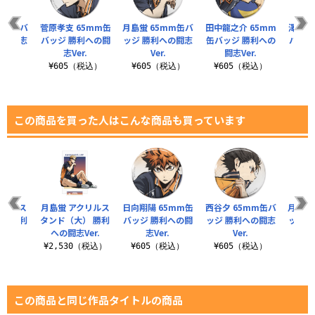
mm缶バ
菅原孝支 65mm缶
月島蛍 65mm缶バ
田中龍之介 65mm
澤村大
への闘志
バッジ 勝利への闘
ッジ 勝利への闘志
缶バッジ 勝利への
バッジ
.
志Ver.
Ver.
闘志Ver.
税込）
¥605（税込）
¥605（税込）
¥605（税込）
¥6
この商品を買った人はこんな商品も買っています
クリルス
月島蛍 アクリルス
日向翔陽 65mm缶
西谷夕 65mm缶バ
月島蛍
） 勝利
タンド（大） 勝利
バッジ 勝利への闘
ッジ 勝利への闘志
ッジ 
er.
への闘志Ver.
志Ver.
Ver.
（税込）
¥2,530（税込）
¥605（税込）
¥605（税込）
¥6
この商品と同じ作品タイトルの商品