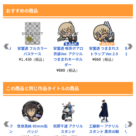
おすすめの商品
クセサリ
安室透 フルカラー
安室透 喫茶ポアロ
安室透 つままれス
安室透
ンド
パスケース
衣装Ver. アクリル
トラップ Ver.2.0
ままれ
つままれキーホル
（税込）
¥1,430（税込）
¥660（税込）
¥8
ダー
¥880（税込）
この商品と同じ作品タイトルの商品
モチーフ
世良真純 65mm缶
萩原千速 アクリル
工藤新一 アクリル
江戸川
ースタン
バッジ
スタンド
スタンド 黒衣の騎
リルス