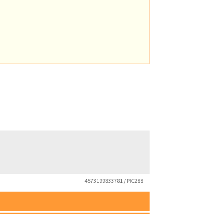
4573199833781 / PIC288