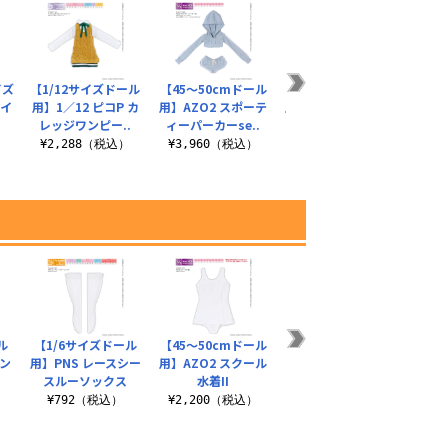
イズ
【1/12サイズドール
【45～50cmドール
【1/6サイズドール
AKT
ハイ
用】1／12 ピコP カ
用】AZO2 スポーテ
用】1／6 ころっとベ
ドー
レッジワンピー..
ィーパーカーse..
ルトスニーカー
トゥ
¥2,288（税込）
¥3,960（税込）
¥1,408（税込）
¥1
ル
【1/6サイズドール
【45～50cmドール
【48/50cmドール
FAO1
ワン
用】PNS レースシー
用】AZO2 スクール
用】AZO2 フレアミ
ドール
スルーソックス
水着II
ニスカート
ャ
）
¥792（税込）
¥2,200（税込）
¥2,112（税込）
¥4