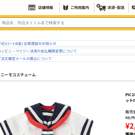
/4(火)～14(金) 出荷遅延のお知らせ
コンビニ・ペイジー決済の支払期限変更について
ご注文確定メールの廃止について
コニーモコスチューム
PIC
ットI
販売
¥2,7
¥2
獲得