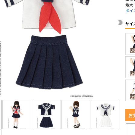
最大 
ポイ
サイ
お