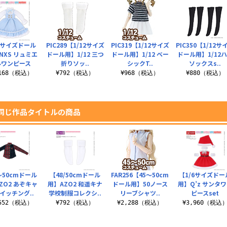
6サイズドール
PIC289【1/12サイズ
PIC319【1/12サイズ
PIC350【1/12サ
NXS リュミエ
ドール用】1/12 三つ
ドール用】1/12 ベー
ドール用】1/12
ルワンピース
折りソッ..
シックT..
ソックスs..
,168（税込）
¥792（税込）
¥968（税込）
¥880（税込）
同じ作品タイトルの商品
～50cmドール
【48/50cmドール
FAR256【45～50cm
【1/6サイズドー
ZO2 あぞキャ
用】AZO2 和遥キナ
ドール用】50ノース
用】Q’z サンタ
スイッチング..
学校制服コレクシ..
リーブシャツ..
ピースset
,552（税込）
¥792（税込）
¥2,288（税込）
¥3,960（税込