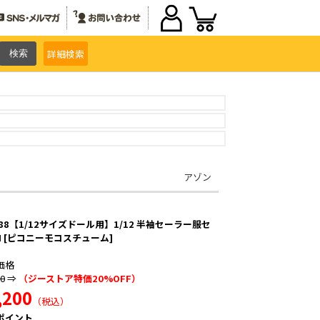
詳細
検索
アゾン
288【1/12サイズドール用】1/12 半袖セーラー服セ
I [ピコニーモコスチューム]
価格
50
⇒
（ジーストア特価20%OFF）
,200
（税込）
ポイント