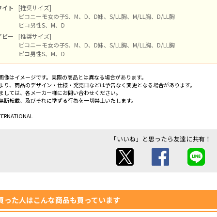
ワイト
[推奨サイズ]
ピコニーモ女の子S、M、D、D妹、S/LL胸、M/LL胸、D/LL胸
ピコ男性S、M、D
イビー
[推奨サイズ]
ピコニーモ女の子S、M、D、D妹、S/LL胸、M/LL胸、D/LL胸
ピコ男性S、M、D
画像はイメージです。実際の商品とは異なる場合があります。
より、商品のデザイン・仕様・発売日などは予告なく変更となる場合があります。
ましては、各メーカー様にお問い合わせください。
無断転載、及びそれに準ずる行為を一切禁止いたします。
TERNATIONAL
「いいね」と思ったら友達に共有！
買った人はこんな商品も買っています