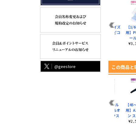
ル
【45～50cmドール
【1/6サイズドール
PIC284【1/12サイズ
【1/
ナ
用】AZO2 長袖クラ
用】PNS レースシー
ドール用】1/12 ピコ
用】P
.
シカルセーラー服..
スルーソックス
Dハイカ..
ー
¥5,544（税込）
¥792（税込）
¥1,320（税込）
¥3
@geestore
この商品と
【1/12サイズドール
【1/6サイズドール
【1/6サイズドール
【45
ュバ
用】1／12 ピコD
用】PNS ストッキン
用】PNM チュールオ
用】A
『ミミーガーデン..
グ
ーバーニーソックス
ン 
¥528（税込）
¥792（税込）
¥704（税込）
¥2