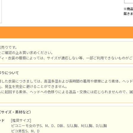
※商
届き
別売りです。
をご確認の上お買い求めください。
ディ・衣装の種類によっては、サイズが適応しない等、一部ご利用できないものがご
移りについて
用した衣装につきましては、高温多湿および長時間の着用や摩擦により素体、ヘッド
上、発生を完全に避けることができません。
らに起因する素体、ヘッドへの色移りによる返品・交換には応じられませんので、誠
（サイズ・素材など）
ッド
[推奨サイズ]
ピコニーモ女の子S、M、D、D妹、S/LL胸、M/LL胸、D/LL胸
ピコ男性S、M、D