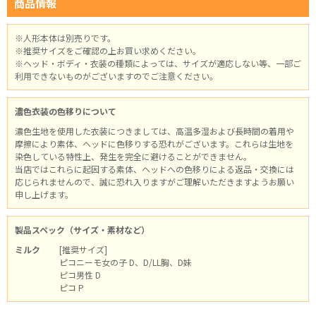
商品情報
※人形本体は別売りです。
※推奨サイズをご確認の上お買い求めください。
※ヘッド・ボディ・衣装の種類によっては、サイズが適応しない等、一部ご
利用できないものがございますのでご注意ください。
濃色衣装の色移りについて
濃色生地を使用した衣装につきましては、高温多湿および長時間の着用や
摩擦により素体、ヘッドに色移りする恐れがございます。これらは生地を
染色している特性上、発生を完全に避けることができません。
当店ではこれらに起因する素体、ヘッドへの色移りによる返品・交換には
応じられませんので、誠に恐れ入りますがご理解いただきますようお願い
申し上げます。
製品スペック（サイズ・素材など）
ミルク
[推奨サイズ]
ピコニーモ女の子 D、D/LL胸、D妹
ピコ男性 D
ピコ P