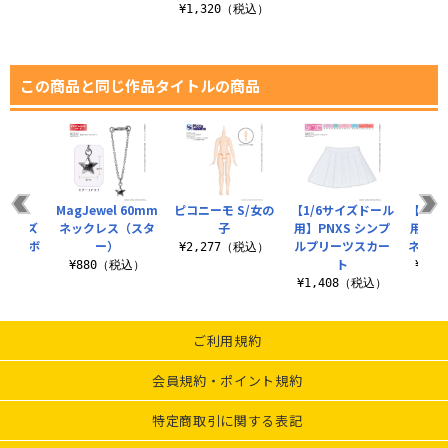
¥1,320（税込）
この商品と同じ作品タイトルの商品
4-
MagJewel 60mm
ピコニーモ S/女の
【1/6サイズドール
【1/
12サイズ
ネックレス（スタ
子
用】PNXS シンプ
用】P
/12 ボ
ー）
ルプリーツスカー
ネクタ
¥2,277（税込）
ト
¥880（税込）
¥1,
税込）
¥1,408（税込）
ご利用規約
会員規約・ポイント規約
特定商取引に関する表記