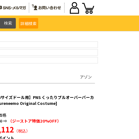
詳細
検索
アゾン
/6サイズドール用】PNS くったりプルオーバーパーカ
ureneemo Original Costume]
価格
40
⇒
（ジーストア特価20%OFF）
,112
（税込）
ポイント