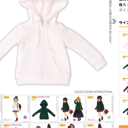
最大 
ポイ
サイ