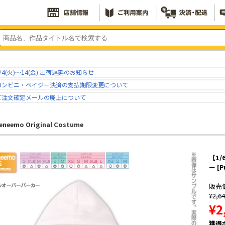
/4(火)～14(金) 出荷遅延のお知らせ
コンビニ・ペイジー決済の支払期限変更について
ご注文確定メールの廃止について
eneemo Original Costume
【1
ー [P
販売
¥2,6
¥2
獲得