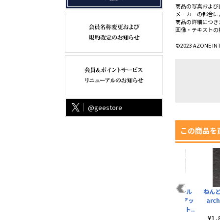
商品の写真および
メーカーの都合に
商品の詳細につき
画像・テキストの
©2023 AZONE IN
@geestore
この商品を
ル
【1/12サイズドール
【1/6サイズドール
【1/6サイズドール
ねん
ッ
用】1／12 ピコD
用】PNS カラータイ
用】1／6 レースアッ
arch
『ミミーガーデン..
ツ
ププレーンショート..
¥1,320（税込）
¥792（税込）
¥1,760（税込）
¥1