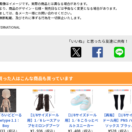
画像はイメージです。実際の商品とは異なる場合があります。
より、商品のデザイン・仕様・発売日などは予告なく変更となる場合があります。
ましては、各メーカー様にお問い合わせください。
無断転載、及びそれに準ずる行為を一切禁止いたします。
TERNATIONAL
「いいね」と思ったら友達に共有！
買った人はこんな商品も買っています
どろいどどーる
【1/6サイズドール
【1/6サイズドール
【再販】【1/6サ
etype 1.1：
用】1／6 レースアッ
用】1／6 ころっとベ
ドール用】PNS 
Boy
プセミロングブーツ
ルトスニーカー
ソックス ブラッ.
,833（税込）
¥1,936（税込）
¥1,408（税込）
¥528（税込）