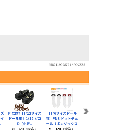
4582119998721 / POC578
イズ
PIC297【1/12サイズ
【1/6サイズドール
【1/6サイズドール
【1
ハイ
ドール用】1/12 ピコ
用】PNS ドットチュ
用】PNS あぞキャン
用】P
.
D（小足..
ールリボンソックス
レッグウォーマー
ールニ
¥1,320（税込）
¥1,320（税込）
¥704（税込）
¥1