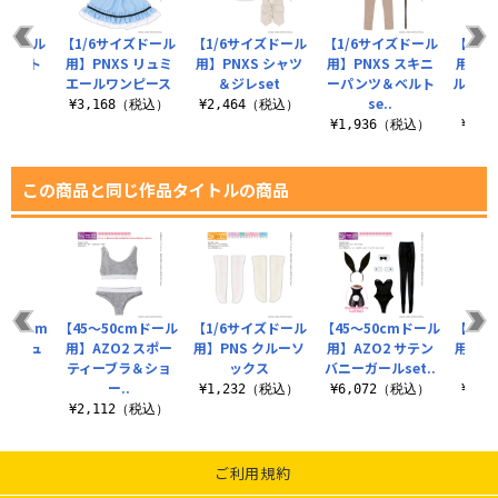
ズドール
【1/6サイズドール
【1/6サイズドール
【1/6サイズドール
【1/
ショート
用】PNXS リュミ
用】PNXS シャツ
用】PNXS スキニ
用】P
ソール
エールワンピース
＆ジレset
ーパンツ＆ベルト
ルエッ
se..
税込）
¥3,168（税込）
¥2,464（税込）
¥1,936（税込）
¥1,
この商品と同じ作品タイトルの商品
8/50cm
【45～50cmドール
【1/6サイズドール
【45～50cmドール
【1/
50チュ
用】AZO2 スポー
用】PNS クルーソ
用】AZO2 サテン
用】1
カート
ティーブラ＆ショ
ックス
バニーガールset..
ョー
ー..
（税込）
¥1,232（税込）
¥6,072（税込）
¥2,
¥2,112（税込）
ご利用規約