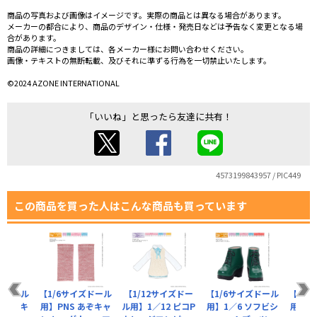
商品の写真および画像はイメージです。実際の商品とは異なる場合があります。
メーカーの都合により、商品のデザイン・仕様・発売日などは予告なく変更となる場
合があります。
商品の詳細につきましては、各メーカー様にお問い合わせください。
画像・テキストの無断転載、及びそれに準ずる行為を一切禁止いたします。
©2024 AZONE INTERNATIONAL
「いいね」と思ったら友達に共有！
4573199843957 / PIC449
この商品を買った人はこんな商品も買っています
ズドール
【1/6サイズドール
【1/12サイズドー
【1/6サイズドール
【1/
ストッキ
用】PNS あぞキャ
ル用】1／12 ピコP
用】1／6 ソフビシ
用】P