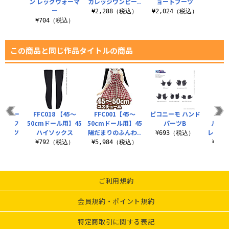
グ
ン レッグウォーマ
カレッジワンピー..
ョートブーツ
ー
税込）
¥2,288（税込）
¥2,024（税込）
¥7
¥704（税込）
この商品と同じ作品タイトルの商品
イズドー
FFC018 【45～
FFC001【45～
ピコニーモ ハンド
【1/
2 ソフ
50cmドール用】45
50cmドール用】45
パーツB
ル用】
トブーツ
ハイソックス
陽だまりのふんわ..
レース
¥693（税込）
（税込）
¥792（税込）
¥5,984（税込）
¥1,
ご利用規約
会員規約・ポイント規約
特定商取引に関する表記