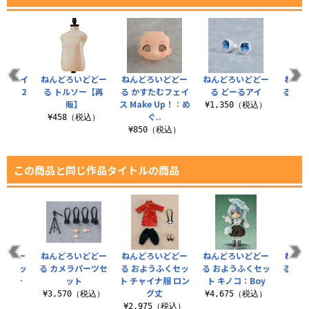
1/12サイ
ねんどろいどどー
ねんどろいどどー
ねんどろいどどー
ねんど
1/12
る トルソー【再
る かすたむフェイ
る どーるアイ
る 手
ッ..
販】
ス Make Up！：め
¥1,350（税込）
ぐ..
税込）
¥458（税込）
¥9
¥850（税込）
この商品と同じ作品タイトルの商品
いどどー
ねんどろいどどー
ねんどろいどどー
ねんどろいどどー
ねんど
ふくセッ
る カメラパーツセ
る おようふくセッ
る おようふくセッ
る か
ーダー
ット
ト チャイナ服 ロン
ト キノコ：Boy
スパ
グ丈
（税込）
¥3,570（税込）
¥4,675（税込）
¥7
¥2,975（税込）