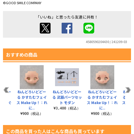
©GOOD SMILE COMPANY
「いいね」と思ったら友達に共有！
4580590204430 / 241209-03
おすすめの商品
いどどー
ねんどろいどどー
ねんどろいどどー
ねんどろいどどー
ねんど
るアイ
る かすたむフェイ
る 武器パーツセッ
る かすたむフェイ
る か
p！：めぐ
ス Make Up！：れ
ト モダン
ス Make Up！：れ
ス Ma
き
に..
に..
¥3,400（税込）
（税込）
¥900（税込）
¥900（税込）
¥8
この商品を買った人はこんな商品も買っています