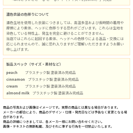
濃色衣装の色移りについて
濃色生地を使用した衣装につきましては、高温多湿および長時間の着用や
摩擦により素体、ヘッドに色移りする恐れがございます。これらは生地を
染色している特性上、発生を完全に避けることができません。
当店ではこれらに起因する素体、ヘッドへの色移りによる返品・交換には
応じられませんので、誠に恐れ入りますがご理解いただきますようお願い
申し上げます。
製品スペック（サイズ・素材など）
peach
プラスチック製 塗装済み完成品
cinnamon
プラスチック製 塗装済み完成品
cream
プラスチック製 塗装済み完成品
almond milk
プラスチック製 塗装済み完成品
商品の写真および画像はイメージです。実際の商品とは異なる場合があります。
メーカーの都合により、商品のデザイン・仕様・発売日などは予告なく変更となる場
合があります。
商品の詳細につきましては、各メーカー様にお問い合わせください。
画像・テキストの無断転載、及びそれに準ずる行為を一切禁止いたします。