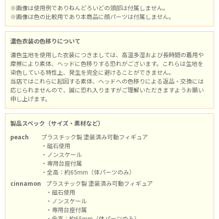
※画像は使用例でありねんどろいどの頭部は付属しません。
※画像は色の比較用であり本商品に顔パーツは付属しません。
濃色衣装の色移りについて
濃色生地を使用した衣装につきましては、高温多湿および長時間の着用や
摩擦により素体、ヘッドに色移りする恐れがございます。これらは生地を
染色している特性上、発生を完全に避けることができません。
当店ではこれらに起因する素体、ヘッドへの色移りによる返品・交換には
応じられませんので、誠に恐れ入りますがご理解いただきますようお願い
申し上げます。
製品スペック（サイズ・素材など）
peach
プラスチック製 塗装済み可動フィギュア
・磁石使用
・ノンスケール
・専用台座付属
・全高：約65mm（体パーツのみ）
cinnamon
プラスチック製 塗装済み可動フィギュア
・磁石使用
・ノンスケール
・専用台座付属
・全高：約65mm（体パーツのみ）