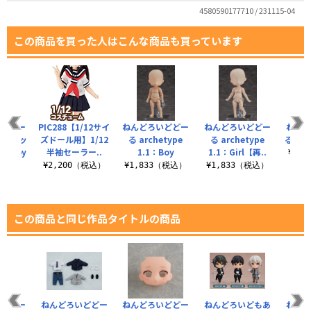
4580590177710 / 231115-04
この商品を買った人はこんな商品も買っています
いどどー
PIC288【1/12サイ
ねんどろいどどー
ねんどろいどどー
ねんど
ふくセッ
ズドール用】1/12
る archetype
る archetype
る 身
：Boy
半袖セーラー..
1.1：Boy
1.1：Girl【再..
¥1,
（税込）
¥2,200（税込）
¥1,833（税込）
¥1,833（税込）
この商品と同じ作品タイトルの商品
いどどー
ねんどろいどどー
ねんどろいどどー
ねんどろいどもあ
ねんど