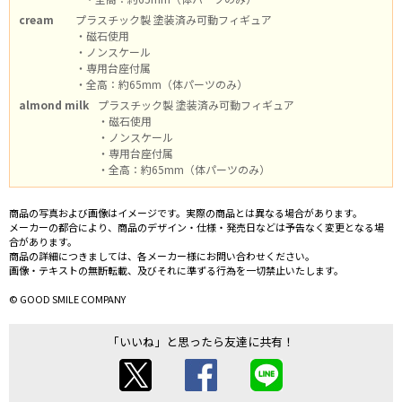
cream
プラスチック製 塗装済み可動フィギュア
・磁石使用
・ノンスケール
・専用台座付属
・全高：約65mm（体パーツのみ）
almond milk
プラスチック製 塗装済み可動フィギュア
・磁石使用
・ノンスケール
・専用台座付属
・全高：約65mm（体パーツのみ）
商品の写真および画像はイメージです。実際の商品とは異なる場合があります。
メーカーの都合により、商品のデザイン・仕様・発売日などは予告なく変更となる場
合があります。
商品の詳細につきましては、各メーカー様にお問い合わせください。
画像・テキストの無断転載、及びそれに準ずる行為を一切禁止いたします。
© GOOD SMILE COMPANY
「いいね」と思ったら友達に共有！