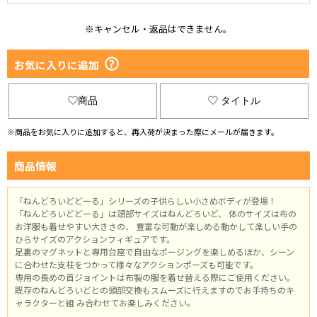
※キャンセル・返品はできません。
お気に入りに追加
商品
タイトル
※商品をお気に入りに追加すると、再入荷が決まった際にメールが届きます。
商品情報
「ねんどろいどどーる」シリーズの子供らしい小さめボディが登場！
「ねんどろいどどーる」は頭部サイズはねんどろいど、 体のサイズは布の
お洋服も着せやすい大きさの、 豊富な可動が楽しめる動かして楽しい手の
ひらサイズのアクションフィギュアです。
足裏のマグネットと専用台座で自由なポージングを楽しめるほか、シーン
に合わせた支柱をつかって様々なアクションポーズも可能です。
専用の長めの首ジョイントは布製の服を着せ替える際にご使用ください。
既存のねんどろいどとの頭部交換もスムーズに行えますのでお手持ちのキ
ャラクターと組 み合わせてお楽しみください。