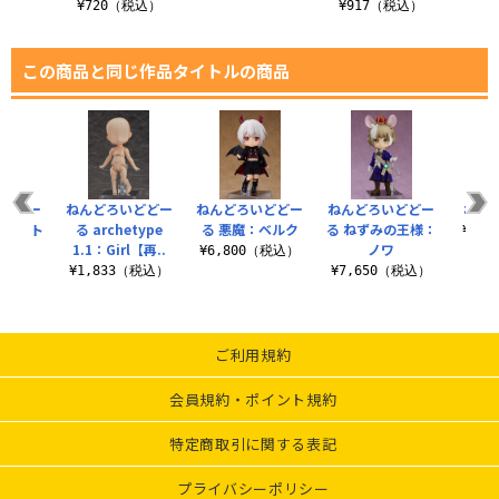
税込）
¥720（税込）
¥917（税込）
この商品と同じ作品タイトルの商品
いどどー
ねんどろいどどー
ねんどろいどどー
ねんどろいどどー
ねん
整セット
る archetype
る 悪魔：ベルク
る ねずみの王様：
¥5,
1.1：Girl【再..
ノワ
（税込）
¥6,800（税込）
¥1,833（税込）
¥7,650（税込）
ご利用規約
会員規約・ポイント規約
特定商取引に関する表記
プライバシーポリシー