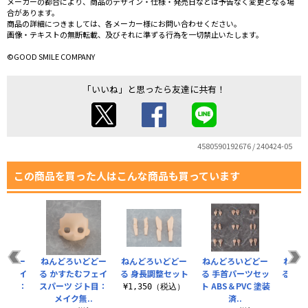
メーカーの都合により、商品のデザイン・仕様・発売日などは予告なく変更となる場
合があります。
商品の詳細につきましては、各メーカー様にお問い合わせください。
画像・テキストの無断転載、及びそれに準ずる行為を一切禁止いたします。
©GOOD SMILE COMPANY
「いいね」と思ったら友達に共有！
4580590192676 / 240424-05
この商品を買った人はこんな商品も買っています
いどどー
ねんどろいどどー
ねんどろいどどー
ねんどろいどどー
ねんど
むフェイ
る かすたむフェイ
る 身長調整セット
る 手首パーツセッ
る 手
ジト目：
スパーツ ジト目：
ト ABS＆PVC 塗装
¥1,350（税込）
..
メイク無..
済..
¥9