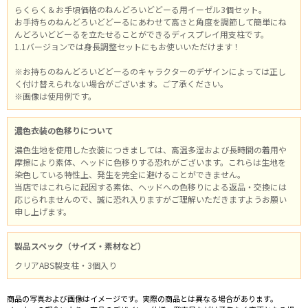
らくらく＆お手頃価格のねんどろいどどーる用イーゼル3個セット。
お手持ちのねんどろいどどーるにあわせて高さと角度を調節して簡単にね
んどろいどどーるを立たせることができるディスプレイ用支柱です。
1.1バージョンでは身長調整セットにもお使いいただけます！
※お持ちのねんどろいどどーるのキャラクターのデザインによっては正し
く付け替えられない場合がございます。ご了承ください。
※画像は使用例です。
濃色衣装の色移りについて
濃色生地を使用した衣装につきましては、高温多湿および長時間の着用や
摩擦により素体、ヘッドに色移りする恐れがございます。これらは生地を
染色している特性上、発生を完全に避けることができません。
当店ではこれらに起因する素体、ヘッドへの色移りによる返品・交換には
応じられませんので、誠に恐れ入りますがご理解いただきますようお願い
申し上げます。
製品スペック（サイズ・素材など）
クリアABS製支柱・3個入り
商品の写真および画像はイメージです。実際の商品とは異なる場合があります。