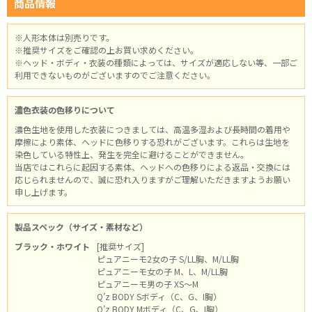
商品情報
※人形本体は別売りです。
※推奨サイズをご確認の上お買い求めください。
※ヘッド・ボディ・衣装の種類によっては、サイズが適応しない等、一部ご
利用できないものがございますのでご注意ください。
濃色衣装の色移りについて
濃色生地を使用した衣装につきましては、高温多湿および長時間の着用や
摩擦により素体、ヘッドに色移りする恐れがございます。これらは生地を
染色している特性上、発生を完全に避けることができません。
当店ではこれらに起因する素体、ヘッドへの色移りによる返品・交換には
応じられませんので、誠に恐れ入りますがご理解いただきますようお願い
申し上げます。
製品スペック（サイズ・素材など）
ブラック・ホワイト
[推奨サイズ]
ピュアニーモ2女の子 S/LL胸、M/LL胸
ピュアニーモ女の子 M、L、M/LL胸
ピュアニーモ男の子 XS～M
Q’z BODY Sボディ（C、G、I胸）
Q’z BODY Mボディ（C、G、I胸）