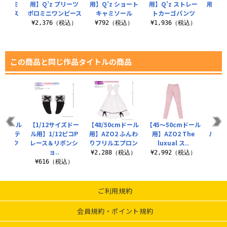
 リュミ
用】Q’z プリーツ
用】Q’z ショート
用】Q’z ストレー
用】Q’
ンピース
ポロミニワンピース
キャミソール
トカーゴパンツ
（税込）
¥2,376（税込）
¥792（税込）
¥1,936（税込）
¥6
この商品と同じ作品タイトルの商品
cmドール
【1/12サイズドー
【48/50cmドール
【45～50cmドール
【1/
玉パステ
ル用】1/12ピコP
用】AZO2 ふんわ
用】AZO2 The
ル用】
イソック
レース＆リボンシ
りフリルエプロン
luxual ス..
しま
ョ..
¥2,288（税込）
¥2,992（税込）
¥4
（税込）
¥616（税込）
ご利用規約
会員規約・ポイント規約