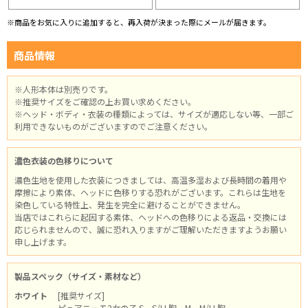
※商品をお気に入りに追加すると、再入荷が決まった際にメールが届きます。
商品情報
※人形本体は別売りです。
※推奨サイズをご確認の上お買い求めください。
※ヘッド・ボディ・衣装の種類によっては、サイズが適応しない等、一部ご
利用できないものがございますのでご注意ください。
濃色衣装の色移りについて
濃色生地を使用した衣装につきましては、高温多湿および長時間の着用や
摩擦により素体、ヘッドに色移りする恐れがございます。これらは生地を
染色している特性上、発生を完全に避けることができません。
当店ではこれらに起因する素体、ヘッドへの色移りによる返品・交換には
応じられませんので、誠に恐れ入りますがご理解いただきますようお願い
申し上げます。
製品スペック（サイズ・素材など）
ホワイト
[推奨サイズ]
ピュアニーモ2女の子 S、S/LL胸、M、M/LL胸