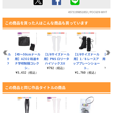
4573199851853 / POC639-WHT
この商品を買った人はこんな商品も買っています
cmドール
【45～50cmドール
【1/6サイズドール
【1/6サイズドール
【1/
 和遥キ
用】AZO2 和遥キ
用】PNS ロリータ
用】1／6 レースア
用】Q’
服コレク
ナ学校制服コレク
ハイソックスII
ッププレーンショー
ーパ
シ..
ト..
¥792（税込）
¥2,
（税込）
¥3,432（税込）
¥1,760（税込）
この商品と同じ作品タイトルの商品