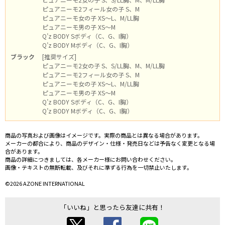
ピュアニーモ2フィール女の子 S、M
ピュアニーモ女の子 XS～L、M/LL胸
ピュアニーモ男の子 XS～M
Q’z BODY Sボディ（C、G、I胸）
Q’z BODY Mボディ（C、G、I胸）
ブラック
[推奨サイズ]
ピュアニーモ2女の子 S、S/LL胸、M、M/LL胸
ピュアニーモ2フィール女の子 S、M
ピュアニーモ女の子 XS～L、M/LL胸
ピュアニーモ男の子 XS～M
Q’z BODY Sボディ（C、G、I胸）
Q’z BODY Mボディ（C、G、I胸）
商品の写真および画像はイメージです。実際の商品とは異なる場合があります。
メーカーの都合により、商品のデザイン・仕様・発売日などは予告なく変更となる場
合があります。
商品の詳細につきましては、各メーカー様にお問い合わせください。
画像・テキストの無断転載、及びそれに準ずる行為を一切禁止いたします。
©2026 AZONE INTERNATIONAL
「いいね」と思ったら友達に共有！