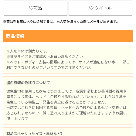
商品
タイトル
※商品をお気に入りに追加すると、再入荷が決まった際にメールが届きます。
商品情報
※人形本体は別売りです。
※推奨サイズをご確認の上お買い求めください。
※ヘッド・ボディ・衣装の種類によっては、サイズが適応しない等、一部ご
利用できないものがございますのでご注意ください。
濃色衣装の色移りについて
濃色生地を使用した衣装につきましては、高温多湿および長時間の着用や
摩擦により素体、ヘッドに色移りする恐れがございます。これらは生地を
染色している特性上、発生を完全に避けることができません。
当店ではこれらに起因する素体、ヘッドへの色移りによる返品・交換には
応じられませんので、誠に恐れ入りますがご理解いただきますようお願い
申し上げます。
製品スペック（サイズ・素材など）