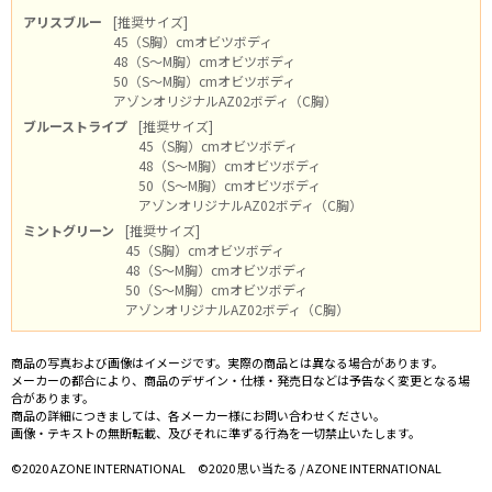
アリスブルー
[推奨サイズ]
45（S胸）cmオビツボディ
48（S～M胸）cmオビツボディ
50（S～M胸）cmオビツボディ
アゾンオリジナルAZ02ボディ（C胸）
ブルーストライプ
[推奨サイズ]
45（S胸）cmオビツボディ
48（S～M胸）cmオビツボディ
50（S～M胸）cmオビツボディ
アゾンオリジナルAZ02ボディ（C胸）
ミントグリーン
[推奨サイズ]
45（S胸）cmオビツボディ
48（S～M胸）cmオビツボディ
50（S～M胸）cmオビツボディ
アゾンオリジナルAZ02ボディ（C胸）
商品の写真および画像はイメージです。実際の商品とは異なる場合があります。
メーカーの都合により、商品のデザイン・仕様・発売日などは予告なく変更となる場
合があります。
商品の詳細につきましては、各メーカー様にお問い合わせください。
画像・テキストの無断転載、及びそれに準ずる行為を一切禁止いたします。
©2020 AZONE INTERNATIONAL ©2020 思い当たる / AZONE INTERNATIONAL