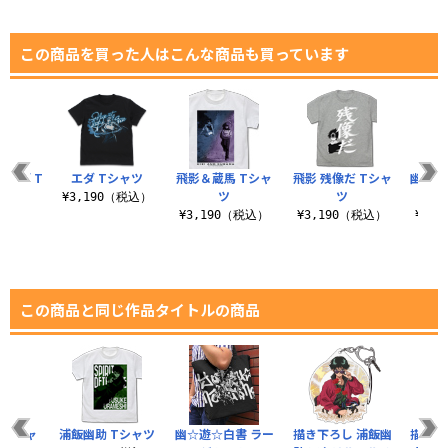
この商品を買った人はこんな商品も買っています
ッグ T
エダ Tシャツ
飛影＆蔵馬 Tシャ
飛影 残像だ Tシャ
幽☆遊
ツ
ツ
ツ
ジ
¥3,190（税込）
（税込）
¥3,190（税込）
¥3,190（税込）
¥1,
この商品と同じ作品タイトルの商品
 Tシャ
浦飯幽助 Tシャツ
幽☆遊☆白書 ラー
描き下ろし 浦飯幽
描き下