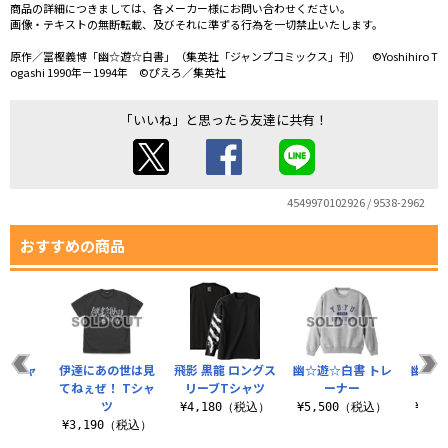
商品の詳細につきましては、各メーカー様にお問い合わせください。
画像・テキストの無断転載、及びそれに準ずる行為を一切禁止いたします。
原作／冨樫義博「幽☆遊☆白書」（集英社「ジャンプコミックス」刊） ©Yoshihiro T
ogashi 1990年－1994年 ©ぴえろ／集英社
「いいね」と思ったら友達に共有！
4549970102926 / 9538-2962
おすすめの商品
 Tシャ
伊達にあの世は見
飛影 黒龍 ロングス
幽☆遊☆白書 トレ
幽☆遊
てねぇぜ！ Tシャ
リーブTシャツ
ーナー
ツ
（税込）
¥4,180（税込）
¥5,500（税込）
¥1,
¥3,190（税込）