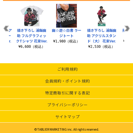
飛影 ア
描き下ろし 浦飯幽
幽☆遊☆白書 ラー
描き下ろし 浦飯幽
飛影＆
ルチキー
助 フルグラフィッ
ジトート
助 アクリルスタン
束Ver.
クTシャツ 花束Ver.
ド（大） 花束Ver.
¥1,980（税込）
¥3,
税込）
¥6,600（税込）
¥2,530（税込）
ご利用規約
会員規約・ポイント規約
特定商取引に関する表記
プライバシーポリシー
サイトマップ
©TABLIER MARKETING inc. All rights reserved.