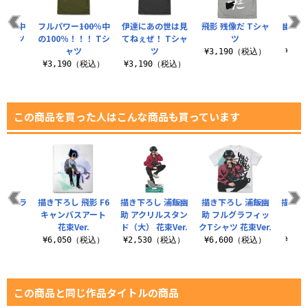
00％中
フルパワー――100％中
伊達にあの世は見
飛影 残像だ Tシャ
幽☆遊
Tシャツ
の100％！！！ Tシ
てねぇぜ！ Tシャ
ツ
ャツ
ツ
（税込）
¥3,190（税込）
¥1,
¥3,190（税込）
¥3,190（税込）
この商品を買った人はこんな商品も買っています
フルカラ
描き下ろし 飛影 F6
描き下ろし 浦飯幽
描き下ろし 浦飯幽
描き下
ャツ
キャンバスアート
助 アクリルスタン
助 フルグラフィッ
クリ
花束Ver.
ド（大） 花束Ver.
クTシャツ 花束Ver.
（大）
（税込）
¥6,050（税込）
¥2,530（税込）
¥6,600（税込）
¥2,
この商品と同じ作品タイトルの商品