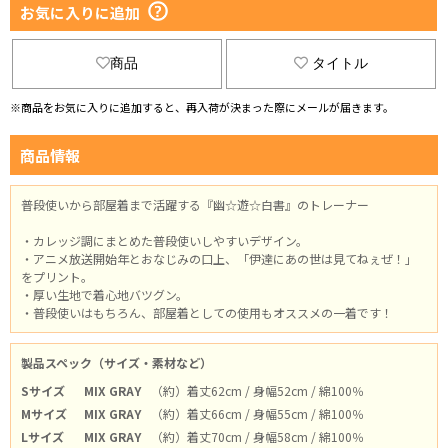
お気に入りに追加
商品
タイトル
※商品をお気に入りに追加すると、再入荷が決まった際にメールが届きます。
商品情報
普段使いから部屋着まで活躍する『幽☆遊☆白書』のトレーナー
・カレッジ調にまとめた普段使いしやすいデザイン。
・アニメ放送開始年とおなじみの口上、「伊達にあの世は見てねぇぜ！」
をプリント。
・厚い生地で着心地バツグン。
・普段使いはもちろん、部屋着としての使用もオススメの一着です！
製品スペック（サイズ・素材など）
Sサイズ
MIX GRAY
（約）着丈62cm / 身幅52cm / 綿100％
Mサイズ
MIX GRAY
（約）着丈66cm / 身幅55cm / 綿100％
Lサイズ
MIX GRAY
（約）着丈70cm / 身幅58cm / 綿100％