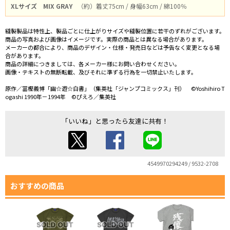
XLサイズ
MIX GRAY
（約）着丈75cm / 身幅63cm / 綿100％
縫製製品は特性上、製品ごとに仕上がりサイズや縫製位置に若干のずれがございます。
商品の写真および画像はイメージです。実際の商品とは異なる場合があります。
メーカーの都合により、商品のデザイン・仕様・発売日などは予告なく変更となる場
合があります。
商品の詳細につきましては、各メーカー様にお問い合わせください。
画像・テキストの無断転載、及びそれに準ずる行為を一切禁止いたします。
原作／冨樫義博「幽☆遊☆白書」（集英社「ジャンプコミックス」刊） ©Yoshihiro T
ogashi 1990年－1994年 ©ぴえろ／集英社
「いいね」と思ったら友達に共有！
4549970294249 / 9532-2708
おすすめの商品