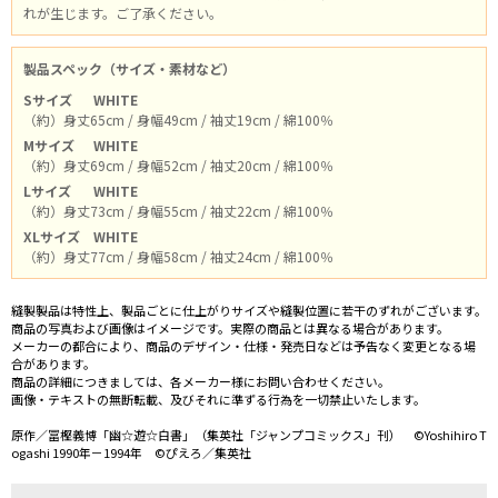
れが生じます。ご了承ください。
製品スペック（サイズ・素材など）
Sサイズ
WHITE
（約）身丈65cm / 身幅49cm / 袖丈19cm / 綿100％
Mサイズ
WHITE
（約）身丈69cm / 身幅52cm / 袖丈20cm / 綿100％
Lサイズ
WHITE
（約）身丈73cm / 身幅55cm / 袖丈22cm / 綿100％
XLサイズ
WHITE
（約）身丈77cm / 身幅58cm / 袖丈24cm / 綿100％
縫製製品は特性上、製品ごとに仕上がりサイズや縫製位置に若干のずれがございます。
商品の写真および画像はイメージです。実際の商品とは異なる場合があります。
メーカーの都合により、商品のデザイン・仕様・発売日などは予告なく変更となる場
合があります。
商品の詳細につきましては、各メーカー様にお問い合わせください。
画像・テキストの無断転載、及びそれに準ずる行為を一切禁止いたします。
原作／冨樫義博「幽☆遊☆白書」（集英社「ジャンプコミックス」刊） ©Yoshihiro T
ogashi 1990年－1994年 ©ぴえろ／集英社