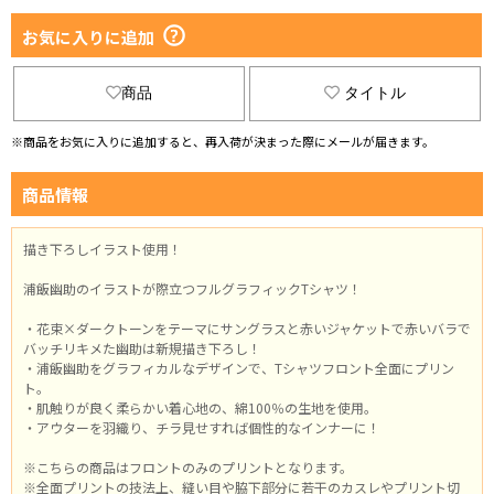
お気に入りに追加
商品
タイトル
※商品をお気に入りに追加すると、再入荷が決まった際にメールが届きます。
商品情報
描き下ろしイラスト使用！
浦飯幽助のイラストが際立つフルグラフィックTシャツ！
・花束×ダークトーンをテーマにサングラスと赤いジャケットで赤いバラで
バッチリキメた幽助は新規描き下ろし！
・浦飯幽助をグラフィカルなデザインで、Tシャツフロント全面にプリン
ト。
・肌触りが良く柔らかい着心地の、綿100％の生地を使用。
・アウターを羽織り、チラ見せすれば個性的なインナーに！
※こちらの商品はフロントのみのプリントとなります。
※全面プリントの技法上、縫い目や脇下部分に若干のカスレやプリント切