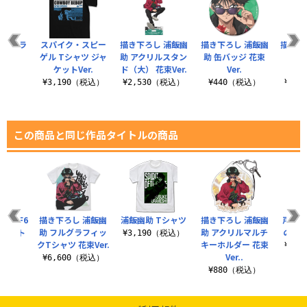
フルカラ
スパイク・スピー
描き下ろし 浦飯幽
描き下ろし 浦飯幽
描き下
ャツ
ゲル Tシャツ ジャ
助 アクリルスタン
助 缶バッジ 花束
クリ
ケットVer.
ド（大） 花束Ver.
Ver.
（大）
（税込）
¥3,190（税込）
¥2,530（税込）
¥440（税込）
¥2,
この商品と同じ作品タイトルの商品
飛影 F6
描き下ろし 浦飯幽
浦飯幽助 Tシャツ
描き下ろし 浦飯幽
戸愚呂
スアート
助 フルグラフィッ
助 アクリルマルチ
の10
¥3,190（税込）
r.
クTシャツ 花束Ver.
キーホルダー 花束
¥3,
Ver..
（税込）
¥6,600（税込）
¥880（税込）