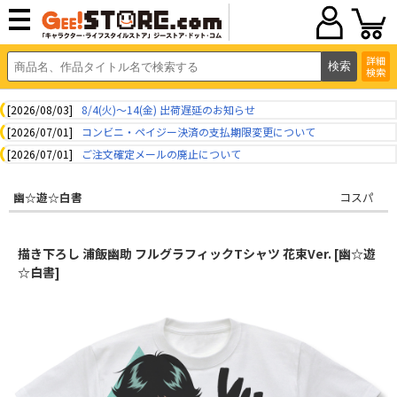
詳細
検索
[2026/08/03]
8/4(火)～14(金) 出荷遅延のお知らせ
[2026/07/01]
コンビニ・ペイジー決済の支払期限変更について
[2026/07/01]
ご注文確定メールの廃止について
幽☆遊☆白書
コスパ
描き下ろし 浦飯幽助 フルグラフィックTシャツ 花束Ver. [幽☆遊
☆白書]