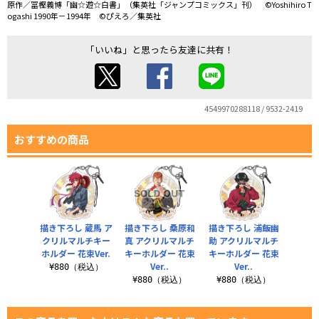
原作／冨樫義博「幽☆遊☆白書」（集英社「ジャンプコミックス」刊） ©Yoshihiro T
ogashi 1990年－1994年 ©ぴえろ／集英社
「いいね」と思ったら友達に共有！
4549970288118 / 9532-2419
おすすめの商品
描き下ろし 蔵馬 ア
描き下ろし 桑原和
描き下ろし 浦飯幽
クリルマルチキー
真 アクリルマルチ
助 アクリルマルチ
ホルダー 花束Ver.
キーホルダー 花束
キーホルダー 花束
Ver..
Ver..
¥880（税込）
¥880（税込）
¥880（税込）