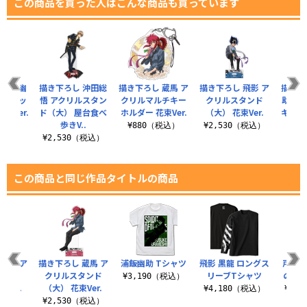
この商品を買った人はこんな商品も買っています
 浦飯幽
描き下ろし 沖田総
描き下ろし 蔵馬 ア
描き下ろし 飛影 ア
描き下
ラフィッ
悟 アクリルスタン
クリルマルチキー
クリルスタンド
助 ア
束Ver.
ド（大） 屋台食べ
ホルダー 花束Ver.
（大） 花束Ver.
キーホ
歩きV..
（税込）
¥880（税込）
¥2,530（税込）
¥2,530（税込）
¥8
この商品と同じ作品タイトルの商品
飛影 ア
描き下ろし 蔵馬 ア
浦飯幽助 Tシャツ
飛影 黒龍 ロングス
戸愚呂
タンド
クリルスタンド
リーブTシャツ
の10
¥3,190（税込）
Ver.
（大） 花束Ver.
¥4,180（税込）
¥3,
（税込）
¥2,530（税込）