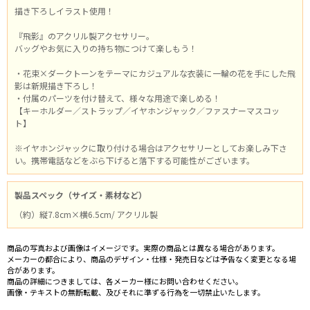
描き下ろしイラスト使用！
『飛影』のアクリル製アクセサリー。
バッグやお気に入りの持ち物につけて楽しもう！
・花束×ダークトーンをテーマにカジュアルな衣装に一輪の花を手にした飛
影は新規描き下ろし！
・付属のパーツを付け替えて、様々な用途で楽しめる！
【キーホルダー／ストラップ／イヤホンジャック／ファスナーマスコッ
ト】
※イヤホンジャックに取り付ける場合はアクセサリーとしてお楽しみ下さ
い。携帯電話などをぶら下げると落下する可能性がございます。
製品スペック（サイズ・素材など）
（約）縦7.8cm×横6.5cm/ アクリル製
商品の写真および画像はイメージです。実際の商品とは異なる場合があります。
メーカーの都合により、商品のデザイン・仕様・発売日などは予告なく変更となる場
合があります。
商品の詳細につきましては、各メーカー様にお問い合わせください。
画像・テキストの無断転載、及びそれに準ずる行為を一切禁止いたします。