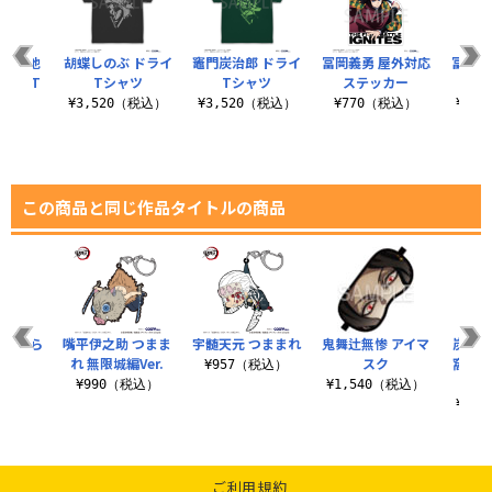
の権を他
胡蝶しのぶ ドライ
竈門炭治郎 ドライ
冨岡義勇 屋外対応
冨岡義
るな T
Tシャツ
Tシャツ
ステッカー
ツ
¥3,520（税込）
¥3,520（税込）
¥770（税込）
¥1,
（税込）
この商品と同じ作品タイトルの商品
 はたら
嘴平伊之助 つまま
宇髄天元 つままれ
鬼舞辻無惨 アイマ
炭治郎
まれ
れ 無限城編Ver.
スク
窩座 
¥957（税込）
税込）
¥990（税込）
¥1,540（税込）
¥4,
ご利用規約