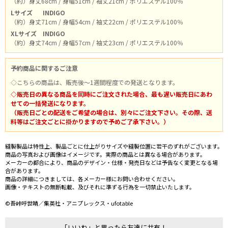
（約）身丈68cm / 身幅51cm / 袖丈21cm / ポリエステル100％
Lサイズ
INDIGO
（約）身丈71cm / 身幅54cm / 袖丈22cm / ポリエステル100％
XLサイズ
INDIGO
（約）身丈74cm / 身幅57cm / 袖丈23cm / ポリエステル100％
予約商品に関するご注意
◇こちらの商品は、販売後～1週間程度での発送となります。
◇販売日の異なる商品を同時にご注文された場合、最も遅い販売日にあわ
せての一括発送になります。
（販売日ごとの配送をご希望の場合は、別々にご注文下さい。その際、送
料等はご注文ごとに掛かりますので予めご了承下さい。）
縫製製品は特性上、製品ごとに仕上がりサイズや縫製位置に若干のずれがございます。
商品の写真および画像はイメージです。実際の商品とは異なる場合があります。
メーカーの都合により、商品のデザイン・仕様・発売日などは予告なく変更となる場
合があります。
商品の詳細につきましては、各メーカー様にお問い合わせください。
画像・テキストの無断転載、及びそれに準ずる行為を一切禁止いたします。
©吾峠呼世晴／集英社・アニプレックス・ufotable
「いいね」と思ったら友達に共有！