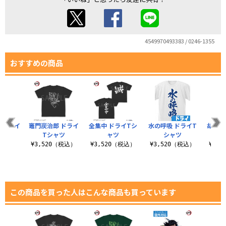
4549970493383 / 0246-1355
おすすめの商品
 ドライ
竈門炭治郎 ドライ
全集中 ドライTシ
水の呼吸 ドライT
胡蝶し
ャツ
Tシャツ
ャツ
シャツ
（税込）
¥3,520（税込）
¥3,520（税込）
¥3,520（税込）
¥3,
この商品を買った人はこんな商品も買っています