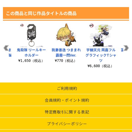
この商品と同じ作品タイトルの商品
 つまま
鬼殺隊 リールキー
我妻善逸 つままれ
宇髄天元 両面フル
冨岡義
いもご飯
ホルダー
霹靂一閃Ver.
グラフィックTシャ
ッカ
.
ツ
¥1,650（税込）
¥770（税込）
¥7
税込）
¥6,600（税込）
ご利用規約
会員規約・ポイント規約
特定商取引に関する表記
プライバシーポリシー