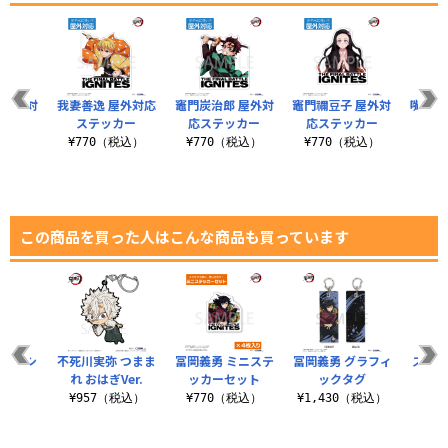
 屋外対
我妻善逸 屋外対応
竈門炭治郎 屋外対
竈門禰豆子 屋外対
嘴平伊
ッカー
ステッカー
応ステッカー
応ステッカー
応ス
税込）
¥770（税込）
¥770（税込）
¥770（税込）
¥7
この商品を買った人はこんな商品も買っています
ライTシ
不死川実弥 つまま
冨岡義勇 ミニステ
冨岡義勇 グラフィ
ステッ
ツ
れ おはぎVer.
ッカーセット
ックタグ
吸
（税込）
¥957（税込）
¥770（税込）
¥1,430（税込）
¥3