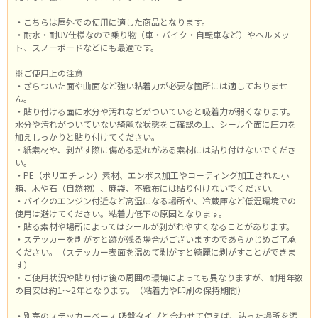
・こちらは屋外での使用に適した商品となります。
・耐水・耐UV仕様なので乗り物（車・バイク・自転車など）やヘルメッ
ト、スノーボードなどにも最適です。
※ご使用上の注意
・ざらついた面や曲面など強い粘着力が必要な箇所には適しておりませ
ん。
・貼り付ける面に水分や汚れなどがついていると吸着力が弱くなります。
水分や汚れがついていない綺麗な状態をご確認の上、シール全面に圧力を
加えしっかりと貼り付けてください。
・紙素材や、剥がす際に傷める恐れがある素材には貼り付けないでくださ
い。
・PE（ポリエチレン）素材、エンボス加工やコーティング加工された小
箱、木や石（自然物）、麻袋、不織布には貼り付けないでください。
・バイクのエンジン付近など高温になる場所や、冷蔵庫など低温環境での
使用は避けてください。粘着力低下の原因となります。
・貼る素材や場所によってはシールが剥がれやすくなることがあります。
・ステッカーを剥がすと跡が残る場合がございますのであらかじめご了承
ください。（ステッカー表面を温めて剥がすと綺麗に剥がすことができま
す）
・ご使用状況や貼り付け後の周囲の環境によっても異なりますが、耐用年数
の目安は約1～2年となります。（粘着力や印刷の保持期間）
・別売のステッカーベース 吸盤タイプと合わせて使えば、貼った場所を汚