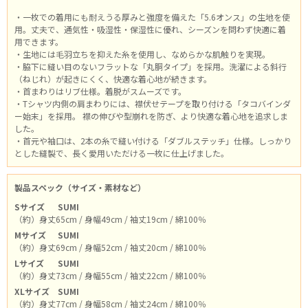
・一枚での着用にも耐えうる厚みと強度を備えた「5.6オンス」の生地を使
用。丈夫で、通気性・吸湿性・保湿性に優れ、シーズンを問わず快適に着
用できます。
・生地には毛羽立ちを抑えた糸を使用し、なめらかな肌触りを実現。
・脇下に縫い目のないフラットな「丸胴タイプ」を採用。洗濯による斜行
（ねじれ）が起きにくく、快適な着心地が続きます。
・首まわりはリブ仕様。着脱がスムーズです。
・Tシャツ内側の肩まわりには、襟伏せテープを取り付ける「タコバインダ
ー始末」を採用。 襟の伸びや型崩れを防ぎ、より快適な着心地を追求しま
した。
・首元や袖口は、2本の糸で縫い付ける「ダブルステッチ」仕様。しっかり
とした縫製で、長く愛用いただける一枚に仕上げました。
製品スペック（サイズ・素材など）
Sサイズ
SUMI
（約）身丈65cm / 身幅49cm / 袖丈19cm / 綿100％
Mサイズ
SUMI
（約）身丈69cm / 身幅52cm / 袖丈20cm / 綿100％
Lサイズ
SUMI
（約）身丈73cm / 身幅55cm / 袖丈22cm / 綿100％
XLサイズ
SUMI
（約）身丈77cm / 身幅58cm / 袖丈24cm / 綿100％