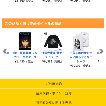
ツ
¥3,190（税込）
¥4,950（税込）
¥4,950（税込）
¥7
（税込）
この商品と同じ作品タイトルの商品
式フルカ
水柱 冨岡義勇 フル
甘露寺蜜璃 薄手ド
生殺与奪の権を他
悲鳴嶼
ッペン
カラーパスケース
ライパーカー
人に握らせるな T
吸
シャツ
（税込）
¥1,430（税込）
¥6,380（税込）
¥3,
¥3,190（税込）
ご利用規約
会員規約・ポイント規約
特定商取引に関する表記