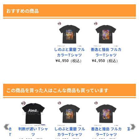
おすすめの商品
しのぶと童磨 フル
善逸と獪岳 フルカ
カラーTシャツ
ラーTシャツ
¥4,950（税込）
¥4,950（税込）
この商品を買った人はこんな商品も買っています
の権を他
判断が遅い Tシャ
しのぶと童磨 フル
善逸と獪岳 フルカ
冨岡義
るな T
ツ
カラーTシャツ
ラーTシャツ
ス