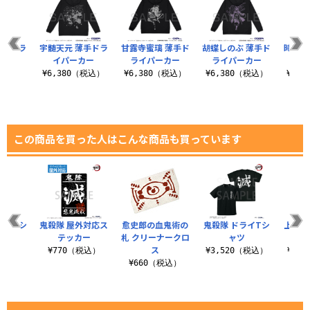
薄手ドラ
宇髄天元 薄手ドラ
甘露寺蜜璃 薄手ド
胡蝶しのぶ 薄手ド
時透無
カー
イパーカー
ライパーカー
ライパーカー
ライ
（税込）
¥6,380（税込）
¥6,380（税込）
¥6,380（税込）
¥6,
この商品を買った人はこんな商品も買っています
勇 Tシ
鬼殺隊 屋外対応ス
愈史郎の血鬼術の
鬼殺隊 ドライTシ
上弦の
ツ
テッカー
札 クリーナークロ
ャツ
ス
（税込）
¥770（税込）
¥3,520（税込）
¥3,
¥660（税込）