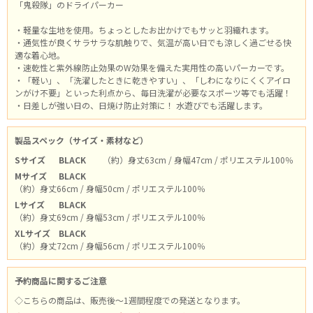
「鬼殺隊」のドライパーカー
・軽量な生地を使用。ちょっとしたお出かけでもサッと羽織れます。
・通気性が良くサラサラな肌触りで、気温が高い日でも涼しく過ごせる快
適な着心地。
・速乾性と紫外線防止効果のW効果を備えた実用性の高いパーカーです。
・「軽い」、「洗濯したときに乾きやすい」、「しわになりにくくアイロ
ンがけ不要」といった利点から、毎日洗濯が必要なスポーツ等でも活躍！
・日差しが強い日の、日焼け防止対策に！ 水遊びでも活躍します。
製品スペック（サイズ・素材など）
Sサイズ
BLACK
（約）身丈63cm / 身幅47cm / ポリエステル100％
Mサイズ
BLACK
（約）身丈66cm / 身幅50cm / ポリエステル100％
Lサイズ
BLACK
（約）身丈69cm / 身幅53cm / ポリエステル100％
XLサイズ
BLACK
（約）身丈72cm / 身幅56cm / ポリエステル100％
予約商品に関するご注意
◇こちらの商品は、販売後～1週間程度での発送となります。