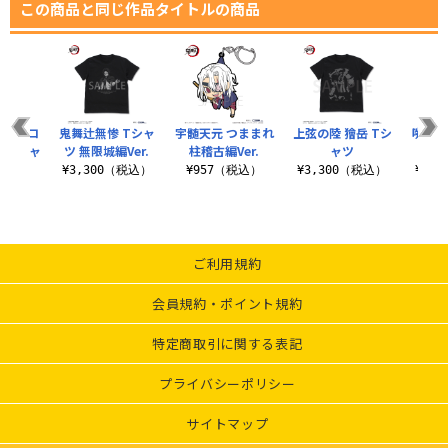
この商品と同じ作品タイトルの商品
ブなしロ
鬼舞辻無惨 Tシャ
宇髄天元 つままれ
上弦の陸 獪岳 Tシ
嘴平伊
ブTシャ
ツ 無限城編Ver.
柱稽古編Ver.
ャツ
¥3,300（税込）
¥957（税込）
¥3,300（税込）
¥3,
（税込）
ご利用規約
会員規約・ポイント規約
特定商取引に関する表記
プライバシーポリシー
サイトマップ