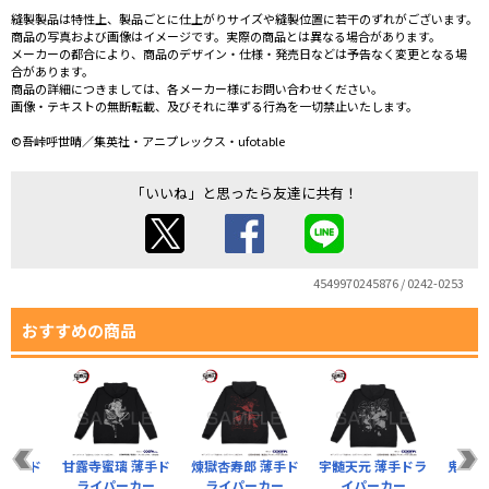
縫製製品は特性上、製品ごとに仕上がりサイズや縫製位置に若干のずれがございます。
商品の写真および画像はイメージです。実際の商品とは異なる場合があります。
メーカーの都合により、商品のデザイン・仕様・発売日などは予告なく変更となる場
合があります。
商品の詳細につきましては、各メーカー様にお問い合わせください。
画像・テキストの無断転載、及びそれに準ずる行為を一切禁止いたします。
©吾峠呼世晴／集英社・アニプレックス・ufotable
「いいね」と思ったら友達に共有！
4549970245876 / 0242-0253
おすすめの商品
 薄手ド
甘露寺蜜璃 薄手ド
煉獄杏寿郎 薄手ド
宇髄天元 薄手ドラ
鬼殺隊
ーカー
ライパーカー
ライパーカー
イパーカー
パ