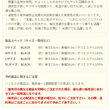
・軽量な生地を使用。ちょっとしたお出かけでもサッと羽織れます。
・通気性が良くサラサラな肌触りで、気温が高い日でも涼しく過ごせる快
適な着心地。
・速乾性と紫外線防止効果のW効果を備えた実用性の高いパーカーです。
・「軽い」、「洗濯したときに乾きやすい」、「しわになりにくくアイロ
ンがけ不要」といった利点から、毎日洗濯が必要なスポーツ等でも活躍！
・日差しが強い日の、日焼け防止対策に！ 水遊びでも活躍します。
製品スペック（サイズ・素材など）
Sサイズ
BLACK
（約）身丈63cm / 身幅47cm / ポリエステル100％
Mサイズ
BLACK
（約）身丈66cm / 身幅50cm / ポリエステル100％
Lサイズ
BLACK
（約）身丈69cm / 身幅53cm / ポリエステル100％
XLサイズ
BLACK
（約）身丈72cm / 身幅56cm / ポリエステル100％
予約商品に関するご注意
◇こちらの商品は、販売後～1週間程度での発送となります。
◇販売日の異なる商品を同時にご注文された場合、最も遅い販売日にあわ
せての一括発送になります。
（販売日ごとの配送をご希望の場合は、別々にご注文下さい。その際、送
料等はご注文ごとに掛かりますので予めご了承下さい。）