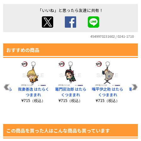
「いいね」と思ったら友達に共有！
4549970231602 / 0241-1710
おすすめの商品
 はたら
我妻善逸 はたらく
竈門炭治郎 はたら
嘴平伊之助 はたら
竈門禰
まれ
つままれ
くつままれ
くつままれ
く
税込）
¥715（税込）
¥715（税込）
¥715（税込）
¥7
この商品を買った人はこんな商品も買っています