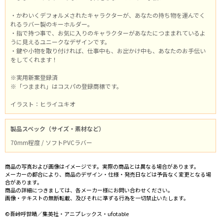
・かわいくデフォルメされたキャラクターが、あなたの持ち物を運んでく
れるラバー製のキーホルダー。
・指で持つ事で、お気に入りのキャラクターがあなたにつままれているよ
うに見えるユニークなデザインです。
・鍵や小物を取り付ければ、仕事中も、お出かけ中も、あなたのお手伝い
をしてくれます！
※実用新案登録済
※「つままれ」はコスパの登録商標です。
イラスト：ヒライユキオ
製品スペック（サイズ・素材など）
70mm程度 / ソフトPVCラバー
商品の写真および画像はイメージです。実際の商品とは異なる場合があります。
メーカーの都合により、商品のデザイン・仕様・発売日などは予告なく変更となる場
合があります。
商品の詳細につきましては、各メーカー様にお問い合わせください。
画像・テキストの無断転載、及びそれに準ずる行為を一切禁止いたします。
©吾峠呼世晴／集英社・アニプレックス・ufotable