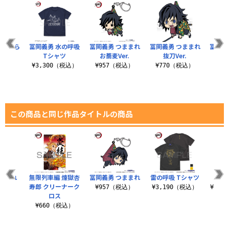
 はたら
冨岡義勇 水の呼吸
冨岡義勇 つままれ
冨岡義勇 つままれ
冨岡義
まれ
Tシャツ
お蕎麦Ver.
抜刀Ver.
¥9
税込）
¥3,300（税込）
¥957（税込）
¥770（税込）
この商品と同じ作品タイトルの商品
ままれ
無限列車編 煉獄杏
冨岡義勇 つままれ
雷の呼吸 Tシャツ
鬼
寿郎 クリーナーク
税込）
¥957（税込）
¥3,190（税込）
¥13,
ロス
¥660（税込）