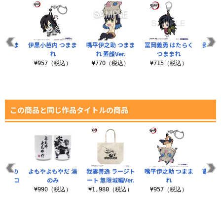
 つまま
伊黒小芭内 つまま
嘴平伊之助 つまま
冨岡義勇 はたらく
我妻善
れ
れ 素顔Ver.
つままれ
つ
税込）
¥957（税込）
¥770（税込）
¥715（税込）
¥7
この商品と同じ作品タイトルの商品
血鬼術の
よもやよもやだ 湯
我妻善逸 ラージト
嘴平伊之助 つまま
竈門炭
ナークロ
のみ
ート 無限城編Ver.
れ
¥990（税込）
¥1,980（税込）
¥957（税込）
¥9
税込）