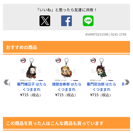
「いいね」と思ったら友達に共有！
4549970231596 / 0241-1709
おすすめの商品
はたらく
竈門禰豆子 はたら
煉獄杏寿郎 はたら
竈門炭治郎 はたら
我妻善
まれ
くつままれ
くつままれ
くつままれ
つ
税込）
¥715（税込）
¥715（税込）
¥715（税込）
¥7
この商品を買った人はこんな商品も買っています