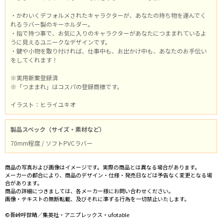
・かわいくデフォルメされたキャラクターが、あなたの持ち物を運んでく
れるラバー製のキーホルダー。
・指で持つ事で、お気に入りのキャラクターがあなたにつままれているよ
うに見えるユニークなデザインです。
・鍵や小物を取り付ければ、仕事中も、お出かけ中も、あなたのお手伝い
をしてくれます！
※実用新案登録済
※「つままれ」はコスパの登録商標です。
イラスト：ヒライユキオ
製品スペック（サイズ・素材など）
70mm程度 / ソフトPVCラバー
商品の写真および画像はイメージです。実際の商品とは異なる場合があります。
メーカーの都合により、商品のデザイン・仕様・発売日などは予告なく変更となる場
合があります。
商品の詳細につきましては、各メーカー様にお問い合わせください。
画像・テキストの無断転載、及びそれに準ずる行為を一切禁止いたします。
©吾峠呼世晴／集英社・アニプレックス・ufotable