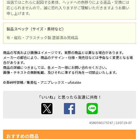
当店ではこれらに起因する素体、ヘッドへの色移りによる返品・交換には
応じられませんので、誠に恐れ入りますがご理解いただきますようお願い
申し上げます。
製品スペック（サイズ・素材など）
布・磁石・プラスチック製 塗装済み完成品
商品の写真および画像はイメージです。実際の商品とは異なる場合があります。
メーカーの都合により、商品のデザイン・仕様・発売日などは予告なく変更となる場
合があります。
商品の詳細につきましては、各メーカー様にお問い合わせください。
画像・テキストの無断転載、及びそれに準ずる行為を一切禁止いたします。
©吾峠呼世晴／集英社・アニプレックス・ufotable
「いいね」と思ったら友達に共有！
4580590175747 / 230719-07
おすすめの商品