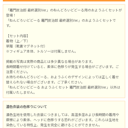
「竈門炭治郎 最終選別Ver.」のねんどろいどどーる用のおようふくセットが
登場！
「ねんどろいどどーる 竈門炭治郎 最終選別Ver.」のおようふくセットで
す。
【セット内容】
着物（上／下）
草履（靴裏マグネット付）
※フィギュア本体、トルソーは付属しません。
掲載の写真は実際の商品とは多少異なる場合があります。
長時間着せ付けていると、素体に色移りが発生する場合がございます。ご
注意ください。
お持ちのねんどろいどーる、おようふくのデザインによっては正しく着せ
替えられない場合がございます。ご了承ください。
「ねんどろいどどーる おようふくセット 竈門炭治郎 最終選別Ver.」以外は
付属いたしません。
濃色衣装の色移りについて
濃色生地を使用した衣装につきましては、高温多湿および長時間の着用や
摩擦により素体、ヘッドに色移りする恐れがございます。これらは生地を
染色している特性上、発生を完全に避けることができません。