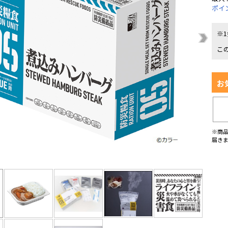
ポイ
※
こ
お
※商
届き