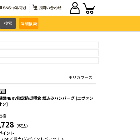
詳細
検索
ホリカフーズ
機関NERV指定防災糧食 煮込みハンバーグ [エヴァン
オン]
価格
,728
（税込）
ポイント
17 pt ＜最大1％ポイントバック！＞