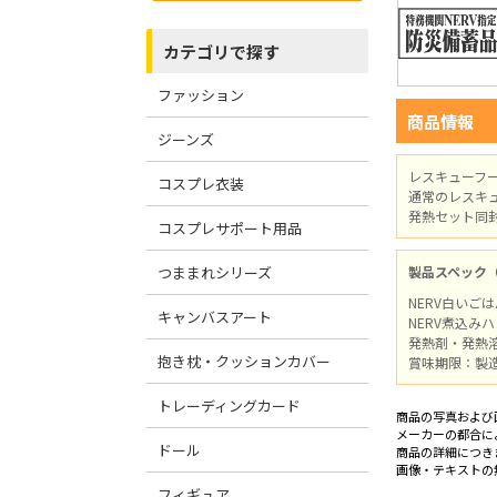
カテゴリで探す
ファッション
商品情報
ジーンズ
レスキューフー
コスプレ衣装
通常のレスキ
発熱セット同
コスプレサポート用品
つままれシリーズ
製品スペック
NERV白いごは
キャンバスアート
NERV煮込みハ
発熱剤・発熱溶
抱き枕・クッションカバー
賞味期限：製
トレーディングカード
商品の写真および
メーカーの都合に
ドール
商品の詳細につき
画像・テキストの
フィギュア