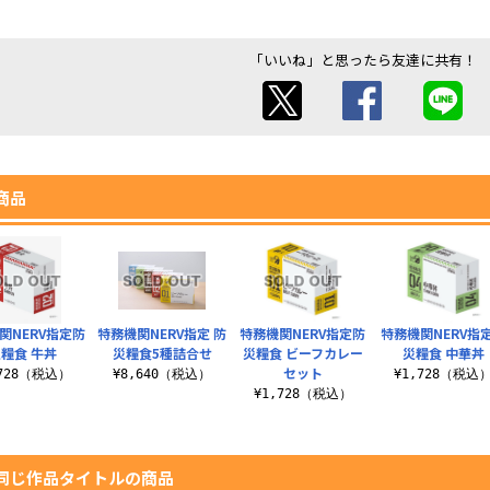
「いいね」と思ったら友達に共有！
商品
関NERV指定防
特務機関NERV指定 防
特務機関NERV指定防
特務機関NERV指
糧食 牛丼
災糧食5種詰合せ
災糧食 ビーフカレー
災糧食 中華丼
セット
,728（税込）
¥8,640（税込）
¥1,728（税込
¥1,728（税込）
同じ作品タイトルの商品