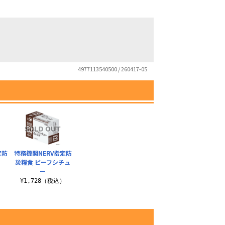
4977113540500 / 260417-05
定防
特務機関NERV指定防
災糧食 ビーフシチュ
ー
）
¥1,728（税込）