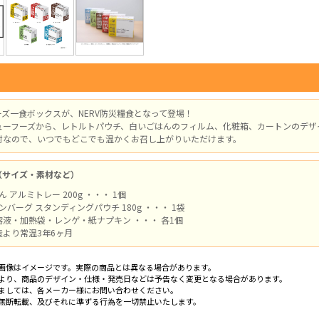
ズ一食ボックスが、NERV防災糧食となって登場！
ューフーズから、レトルトパウチ、白いごはんのフィルム、化粧箱、カートンのデザ
封なので、いつでもどこでも温かくお召し上がりいただけます。
（サイズ・素材など）
ん アルミトレー 200g ・・・ 1個
ンバーグ スタンディングパウチ 180g ・・・ 1袋
液・加熱袋・レンゲ・紙ナプキン ・・・ 各1個
造より常温3年6ヶ月
画像はイメージです。実際の商品とは異なる場合があります。
より、商品のデザイン・仕様・発売日などは予告なく変更となる場合があります。
ましては、各メーカー様にお問い合わせください。
無断転載、及びそれに準ずる行為を一切禁止いたします。