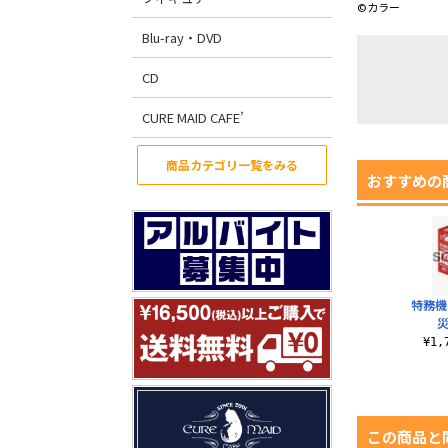
©カラー
Blu-ray・DVD
CD
CURE MAID CAFE’
商品カテゴリ一覧をみる
おすすめの
特務機
災
¥1
この商品と