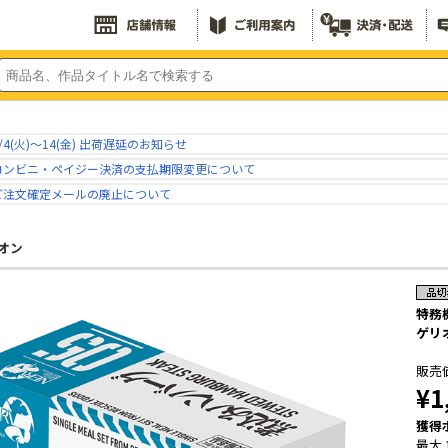
/4(火)～14(金) 出荷遅延のお知らせ
コンビニ・ペイジー決済の支払期限変更について
ご注文確定メールの廃止について
オン
特務
ゲリ
販売
¥1
獲得
最大 