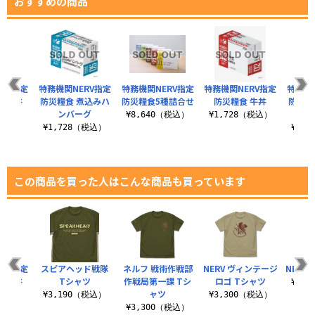
おすすめの商品
RV指定
特務機関NERV指定
特務機関NERV指定
特務機関NERV指定
特務機
中華丼
防災糧食 煮込みハ
防災糧食5種詰合せ
防災糧食 牛丼
防災糧
ンバーグ
レ
（税込）
¥8,640（税込）
¥1,728（税込）
¥1,728（税込）
¥1,
この商品を買った人はこんな商品も買っています
RV指定
スピアヘッド戦隊
ネルフ 戦術作戦部
NERV ヴィンテージ
NERV
中華丼
Tシャツ
作戦局第一課 Tシ
ロゴ Tシャツ
¥9,
ャツ
（税込）
¥3,190（税込）
¥3,300（税込）
¥3,300（税込）