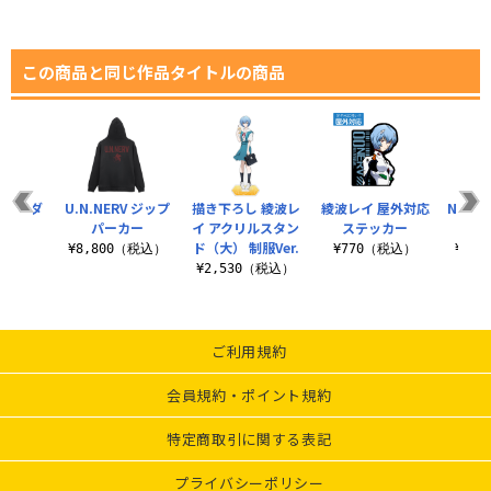
この商品と同じ作品タイトルの商品
ショルダ
U.N.NERV ジップ
描き下ろし 綾波レ
綾波レイ 屋外対応
NERV
ート
パーカー
イ アクリルスタン
ステッカー
ド（大） 制服Ver.
（税込）
¥8,800（税込）
¥770（税込）
¥3,
¥2,530（税込）
ご利用規約
会員規約・ポイント規約
特定商取引に関する表記
プライバシーポリシー