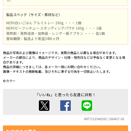
製品スペック（サイズ・素材など）
NERV白いごはん アルミトレー 200g ・・・ 1個
NERVビーフシチュー スタンディングパウチ 180g ・・・ 1袋
発熱剤・発熱溶液・加熱袋・レンゲ・紙ナプキン ・・・ 各1個
賞味期限：製造より常温3年6ヶ月
商品の写真および画像はイメージです。実際の商品とは異なる場合があります。
メーカーの都合により、商品のデザイン・仕様・発売日などは予告なく変更となる場
合があります。
商品の詳細につきましては、各メーカー様にお問い合わせください。
画像・テキストの無断転載、及びそれに準ずる行為を一切禁止いたします。
©カラー
「いいね」と思ったら友達に共有！
4977113540203 / 260417-03