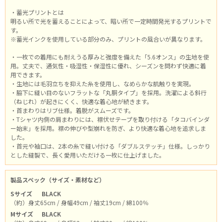
・蓄光プリントとは
明るい所で光を蓄えることによって、暗い所で一定時間発光するプリントで
す。
※蓄光インクを使用している部分のみ、プリントの風合いが異なります。
・一枚での着用にも耐えうる厚みと強度を備えた「5.6オンス」の生地を使
用。丈夫で、通気性・吸湿性・保湿性に優れ、シーズンを問わず快適に着
用できます。
・生地には毛羽立ちを抑えた糸を使用し、なめらかな肌触りを実現。
・脇下に縫い目のないフラットな「丸胴タイプ」を採用。洗濯による斜行
（ねじれ）が起きにくく、快適な着心地が続きます。
・首まわりはリブ仕様。着脱がスムーズです。
・Tシャツ内側の肩まわりには、襟伏せテープを取り付ける「タコバインダ
ー始末」を採用。襟の伸びや型崩れを防ぎ、より快適な着心地を追求しま
した。
・首元や袖口は、2本の糸で縫い付ける「ダブルステッチ」仕様。しっかり
とした縫製で、長く愛用いただける一枚に仕上げました。
製品スペック（サイズ・素材など）
Sサイズ
BLACK
（約）身丈65cm / 身幅49cm / 袖丈19cm / 綿100％
Mサイズ
BLACK