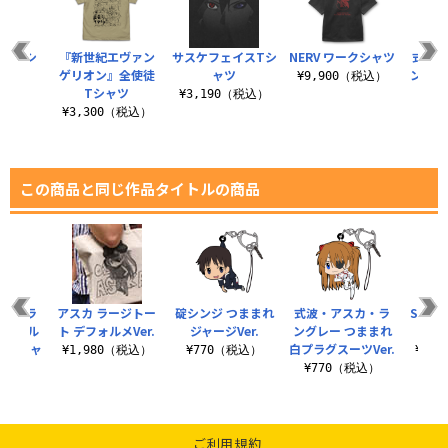
ライTシ
『新世紀エヴァン
サスケフェイスTシ
NERV ワークシャツ
式波・
ツ
ゲリオン』全使徒
ャツ
ングレ
¥9,900（税込）
Tシャツ
（税込）
¥3,190（税込）
¥7
¥3,300（税込）
この商品と同じ作品タイトルの商品
スカ・ラ
アスカ ラージトー
碇シンジ つままれ
式波・アスカ・ラ
SOUN
両面フル
ト デフォルメVer.
ジャージVer.
ングレー つままれ
クTシャ
白プラグスーツVer.
¥1,980（税込）
¥770（税込）
¥3,
..
¥770（税込）
（税込）
ご利用規約