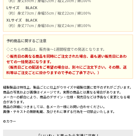
（約）身丈69cm / 身幅52cm / 袖丈20cm / 綿100％
Lサイズ
BLACK
（約）身丈73cm / 身幅55cm / 袖丈22cm / 綿100％
XLサイズ
BLACK
（約）身丈77cm / 身幅58cm / 袖丈24cm / 綿100％
予約商品に関するご注意
◇こちらの商品は、販売後～1週間程度での発送となります。
◇販売日の異なる商品を同時にご注文された場合、最も遅い販売日にあわ
せての一括発送になります。
（販売日ごとの配送をご希望の場合は、別々にご注文下さい。その際、送
料等はご注文ごとに掛かりますので予めご了承下さい。）
縫製製品は特性上、製品ごとに仕上がりサイズや縫製位置に若干のずれがございます。
商品の写真および画像はイメージです。実際の商品とは異なる場合があります。
メーカーの都合により、商品のデザイン・仕様・発売日などは予告なく変更となる場
合があります。
商品の詳細につきましては、各メーカー様にお問い合わせください。
画像・テキストの無断転載、及びそれに準ずる行為を一切禁止いたします。
©カラー
「いいね」と思ったら友達に共有！