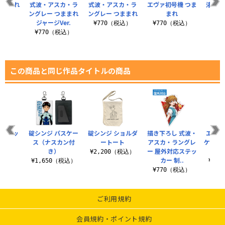
つままれ
式波・アスカ・ラ
式波・アスカ・ラ
エヴァ初号機 つま
渚カヲ
Ver.
ングレー つままれ
ングレー つままれ
まれ
¥7
ジャージVer.
税込）
¥770（税込）
¥770（税込）
¥770（税込）
この商品と同じ作品タイトルの商品
着式ワッ
碇シンジ パスケー
碇シンジ ショルダ
描き下ろし 式波・
エヴァ
ン
ス（ナスカン付
ートート
アスカ・ラングレ
ケース
き）
ー 屋外対応ステッ
（税込）
¥2,200（税込）
カー 制..
¥1,650（税込）
¥1,
¥770（税込）
ご利用規約
会員規約・ポイント規約