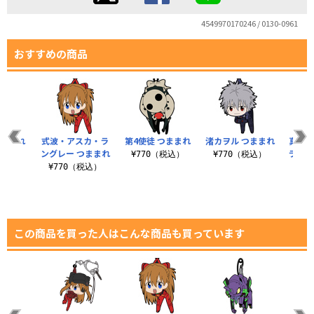
4549970170246 / 0130-0961
おすすめの商品
つままれ
式波・アスカ・ラ
第4使徒 つままれ
渚カヲル つままれ
真希
ングレー つままれ
ラスト
税込）
¥770（税込）
¥770（税込）
¥770（税込）
¥7
この商品を買った人はこんな商品も買っています