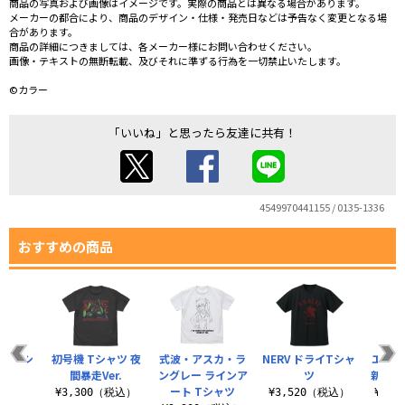
商品の写真および画像はイメージです。実際の商品とは異なる場合があります。
メーカーの都合により、商品のデザイン・仕様・発売日などは予告なく変更となる場
合があります。
商品の詳細につきましては、各メーカー様にお問い合わせください。
画像・テキストの無断転載、及びそれに準ずる行為を一切禁止いたします。
©カラー
「いいね」と思ったら友達に共有！
4549970441155 / 0135-1336
おすすめの商品
ドライTシ
初号機 Tシャツ 夜
式波・アスカ・ラ
NERV ドライTシャ
エヴァ
ツ
間暴走Ver.
ングレー ラインア
ツ
新2号
ート Tシャツ
（税込）
¥3,300（税込）
¥3,520（税込）
¥3,