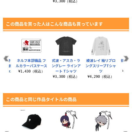
¥3,300（税込）
この商品を買った人はこんな商品も買っています
イ大好き
ネルフ本部備品 フ
式波・アスカ・ラ
綾波レイ 袖リブロ
初号機
生 つま
ルカラーパスケース
ングレー ラインア
ングスリーブTシャ
間暴
ぐVer.
ート Tシャツ
ツ
¥1,430（税込）
¥3,
税込）
¥3,300（税込）
¥4,290（税込）
この商品と同じ作品タイトルの商品