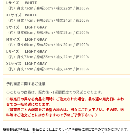
Lサイズ
WHITE
（約）身丈73cm / 身幅55cm / 袖丈22cm / 綿100％
XLサイズ
WHITE
（約）身丈77cm / 身幅58cm / 袖丈24cm / 綿100％
Sサイズ
LIGHT GRAY
（約）身丈65cm / 身幅49cm / 袖丈19cm / 綿100％
Mサイズ
LIGHT GRAY
（約）身丈69cm / 身幅52cm / 袖丈20cm / 綿100％
Lサイズ
LIGHT GRAY
（約）身丈73cm / 身幅55cm / 袖丈22cm / 綿100％
XLサイズ
LIGHT GRAY
（約）身丈77cm / 身幅58cm / 袖丈24cm / 綿100％
予約商品に関するご注意
◇こちらの商品は、販売後～1週間程度での発送となります。
◇販売日の異なる商品を同時にご注文された場合、最も遅い販売日にあわ
せての一括発送になります。
（販売日ごとの配送をご希望の場合は、別々にご注文下さい。その際、送
料等はご注文ごとに掛かりますので予めご了承下さい。）
縫製製品は特性上、製品ごとに仕上がりサイズや縫製位置に若干のずれがございます。