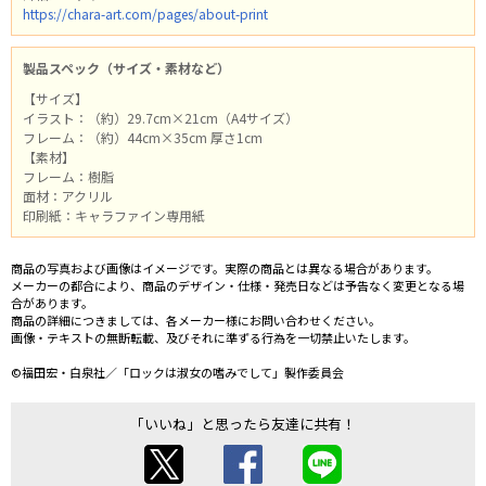
https://chara-art.com/pages/about-print
製品スペック（サイズ・素材など）
【サイズ】
イラスト：（約）29.7cm×21cm（A4サイズ）
フレーム：（約）44cm×35cm 厚さ1cm
【素材】
フレーム：樹脂
面材：アクリル
印刷紙：キャラファイン専用紙
商品の写真および画像はイメージです。実際の商品とは異なる場合があります。
メーカーの都合により、商品のデザイン・仕様・発売日などは予告なく変更となる場
合があります。
商品の詳細につきましては、各メーカー様にお問い合わせください。
画像・テキストの無断転載、及びそれに準ずる行為を一切禁止いたします。
©福田宏・白泉社／「ロックは淑女の嗜みでして」製作委員会
「いいね」と思ったら友達に共有！