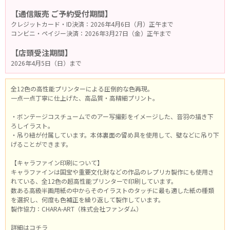
【通信販売 ご予約受付期間】
クレジットカード・ID決済：2026年4月6日（月）正午まで
コンビニ・ペイジー決済：2026年3月27日（金）正午まで
【店頭受注期間】
2026年4月5日（日）まで
全12色の高性能プリンターによる圧倒的な色再現。
一点一点丁寧に仕上げた、高品質・高精細プリント。
・ボンテージコスチュームでのアー写撮影をイメージした、音羽の描き下
ろしイラスト。
・吊り紐が付属しています。本体裏面の留め具を使用して、壁などに吊り下
げることができます。
【キャラファイン印刷について】
キャラファインは国宝や重要文化財などの作品のレプリカ製作にも使用さ
れている、全12色の超高性能プリンターで印刷しています。
数ある高級半画用紙の中からそのイラストのタッチに最も適した紙の種類
を選択し、何度も色補正を繰り返して製作しています。
製作協力：CHARA-ART（株式会社ファンダム）
詳細はコチラ