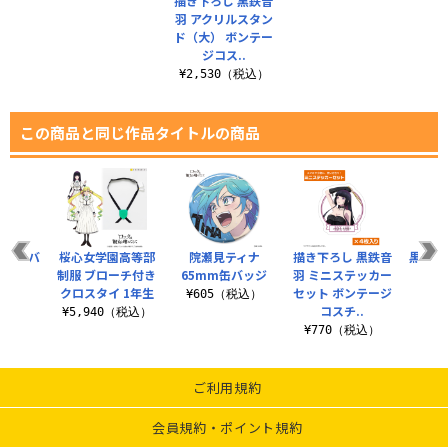
描き下ろし 黒鉄音
羽 アクリルスタン
ド（大） ボンテー
ジコス..
¥2,530（税込）
この商品と同じ作品タイトルの商品
mm缶バ
桜心女学園高等部
院瀬見ティナ
描き下ろし 黒鉄音
黒鉄音
ジ
制服 ブローチ付き
65mm缶バッジ
羽 ミニステッカー
クロスタイ 1年生
セット ボンテージ
税込）
¥605（税込）
¥6
コスチ..
¥5,940（税込）
¥770（税込）
ご利用規約
会員規約・ポイント規約