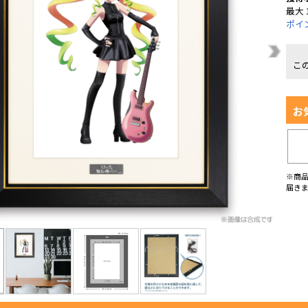
最大 
ポイ
こ
お
※商
届き