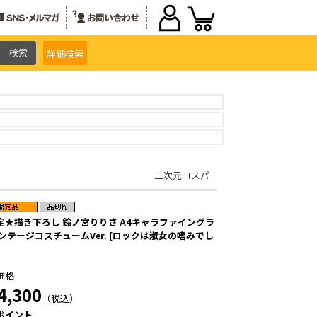
詳細
検索
二次元コスパ
定★描き下ろし 鈴ノ宮りりさ A4キャラファイングラ
ボンテージコスチュームVer. [ロックは淑女の嗜みでし
価格
4,300
（税込）
ポイント