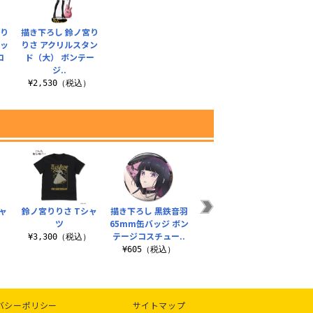
宮り
描き下ろし 鈴ノ宮り
テッ
りさ アクリルスタン
コ
ド（大） ボンテー
ジ..
¥2,530（税込）
ャ
鈴ノ宮りりさ Tシャ
描き下ろし 黒鉄音羽
黒鉄音羽 Tシャツ
描き下
ツ
65mm缶バッジ ボン
フルグ
¥3,300（税込）
テージコスチュー..
ャツ 
）
¥3,300（税込）
¥605（税込）
¥6
バシーポリシー
サイトマップ