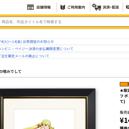
/4(火)～14(金) 出荷遅延のお知らせ
コンビニ・ペイジー決済の支払期限変更について
ご注文確定メールの廃止について
の嗜みでして
★限
フ 
て]
販売
¥1
獲得