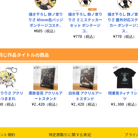
描き下ろし 鈴ノ宮り
描き下ろし 鈴ノ宮り
描き下ろし 鈴ノ
りさ 65mm缶バッジ
りさ ミニステッカー
りさ 屋外対応ス
ボンテージコスチ..
セット ボンテージ
カー ボンテージ
コ..
ス..
¥605（税込）
¥770（税込）
¥770（税込）
同じ作品タイトルの商品
りりさ アクリ
黒鉄音羽 アクリルア
白矢環 アクリルアー
院瀬見ティナ Tシ
ルつままれ
ートスタンド
トスタンド
ツ
880（税込）
¥2,420（税込）
¥2,420（税込）
¥3,300（税込
ント規約
特定商取引に関する表記
プライ