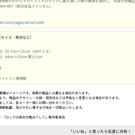
画用紙の中からそのイラストのタッチに最も適した紙の種類を選択し、何度も色補正
ARA-ART（株式会社ファンダム）
-art.com/pages/about-print
（サイズ・素材など）
29.7cm×21cm（A4サイズ）
44cm×35cm 厚さ1cm
脂
ル
ラファイン専用紙
画像はイメージです。実際の商品とは異なる場合があります。
より、商品のデザイン・仕様・発売日などは予告なく変更となる場合があります。
ましては、各メーカー様にお問い合わせください。
無断転載、及びそれに準ずる行為を一切禁止いたします。
／「ロックは淑女の嗜みでして」製作委員会
「いいね」と思ったら友達に共有！