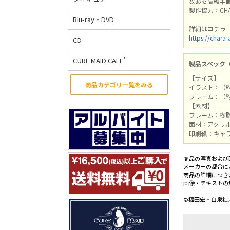
数ある高級半
製作協力：CH
Blu-ray・DVD
詳細はコチラ
https://chara
CD
CURE MAID CAFE’
製品スペック
【サイズ】
商品カテゴリ一覧をみる
イラスト：（約）
フレーム：（約）
【素材】
フレーム：樹
面材：アクリ
印刷紙：キャ
商品の写真および
メーカーの都合に
商品の詳細につき
画像・テキストの
©福田宏・白泉社