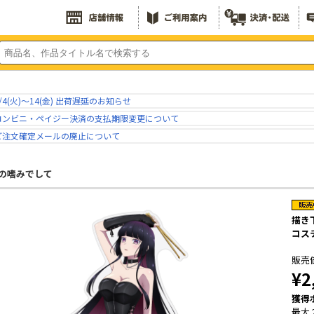
/4(火)～14(金) 出荷遅延のお知らせ
コンビニ・ペイジー決済の支払期限変更について
ご注文確定メールの廃止について
の嗜みでして
描き
コス
販売
¥2
獲得
最大 