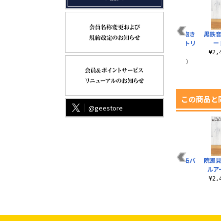
羽
ステッカーベース 吸
描き下ろし 夜重 抱き
描き下ろし 夕奈 抱き
黒鉄音
ー
盤タイプ
枕カバー（2wayトリ
枕カバー（2wayトリ
ー
..
コット）
コット）
¥330（税込）
¥2
¥12,100（税込）
¥12,100（税込）
この商品と
@geestore
ア
描き下ろし 鈴ノ宮り
鈴ノ宮りりさ アクリ
黒鉄音羽 65mm缶バ
院瀬見
りさ 屋外対応ステッ
ルつままれ
ッジ
ルア
カー ボンテージコ
¥880（税込）
¥605（税込）
¥2
ス..
¥770（税込）