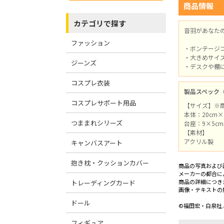
商品情報
カテゴリで探す
音羽があなた
ファッション
・ボンテージ
・大きめサイ
ジーンズ
・デスクや棚
コスプレ衣装
製品スペック
コスプレサポート用品
【サイズ】※
本体：20cm×
つままれシリーズ
台座：9×5c
【素材】
アクリル製
キャンバスアート
抱き枕・クッションカバー
商品の写真および
メーカーの都合に
商品の詳細につき
トレーディングカード
画像・テキストの
ドール
©福田宏・白泉社
フィギュア