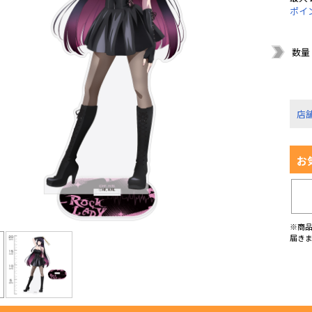
ポイ
数量
店
お
※商
届き