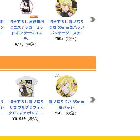
音羽
描き下ろし 黒鉄音羽
描き下ろし 鈴ノ宮り
描き下ろし 鈴ノ宮り
黒鉄
ボン
ミニステッカーセッ
りさ 65mm缶バッジ
りさ ミニステッカー
.
ト ボンテージコス
ボンテージコスチ..
セット ボンテージ
¥
チ..
コ..
¥605（税込）
¥770（税込）
¥770（税込）
宮り
描き下ろし 鈴ノ宮り
鈴ノ宮りりさ 65mm
桜心女学園高等部制
描き下
ッジ
りさ フルグラフィッ
缶バッジ
服 ブローチ付きクロ
屋外
.
クTシャツ ボンテー..
スタイ 1年生
ボンテ
¥605（税込）
¥6,930（税込）
¥5,940（税込）
¥