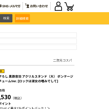
詳細
検索
二次元コスパ
下ろし 黒鉄音羽 アクリルスタンド（大） ボンテージ
チュームVer. [ロックは淑女の嗜みでして]
価格
,530
（税込）
ポイント
23 pt ＜最大1％ポイントバック！＞