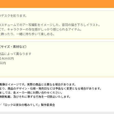
のデスクを彩ります。
コスチュームでのアー写撮影をイメージした、音羽の描き下ろしイラスト。
ズで、キャラクターの存在感がしっかり感じられるアイテム。
に飾ったり、一緒に持ち歩いて楽しめる。
（サイズ・素材など）
商品によって異なります
14cm以内
m以内
画像はイメージです。実際の商品とは異なる場合があります。
より、商品のデザイン・仕様・発売日などは予告なく変更となる場合があります。
ましては、各メーカー様にお問い合わせください。
無断転載、及びそれに準ずる行為を一切禁止いたします。
／「ロックは淑女の嗜みでして」製作委員会