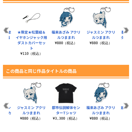
 つまま
★限定★松葉紐＆
福来あざみ アクリ
ジャスミン アクリ
都市伝
の里編
イヤホンジャック用
ルつままれ
ルつままれ
ター 
.
ダストカバーセッ
ー
¥880（税込）
¥880（税込）
ト
税込）
¥7
¥110（税込）
この商品と同じ作品タイトルの商品
解体セン
ジャスミン アクリ
都市伝説解体セン
福来あざみ アクリ
廻屋渉
ステッカ
ルつままれ
ターTシャツ
ルつままれ
ット
¥880（税込）
¥3,300（税込）
¥880（税込）
¥8
税込）