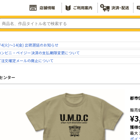
/4(火)～14(金) 出荷遅延のお知らせ
コンビニ・ペイジー決済の支払期限変更について
ご注文確定メールの廃止について
センター
都市
販売
¥3
獲得
最大 
ポイ