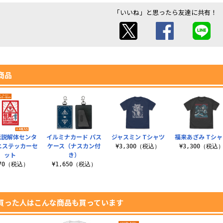
「いいね」と思ったら友達に共有！
商品
伝説解体センタ
イルミナカード パス
ジャスミン Tシャツ
福来あざみ Tシ
ニステッカーセ
ケース（ナスカン付
¥3,300（税込）
¥3,300（税込
ット
き）
770（税込）
¥1,650（税込）
買った人はこんな商品も買っています