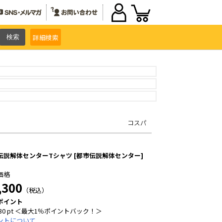
詳細
検索
コスパ
伝説解体センターTシャツ [都市伝説解体センター]
価格
,300
（税込）
ポイント
30 pt ＜最大1％ポイントバック！＞
ントについて