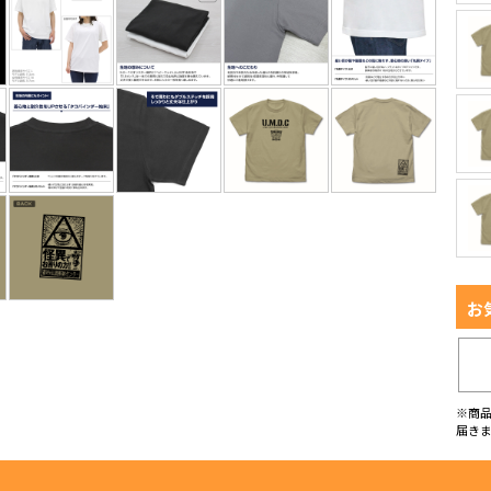
お
※商
届き