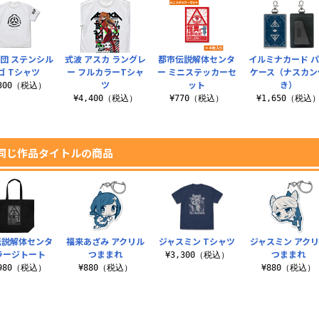
財団 ステンシル
式波 アスカ ラングレ
都市伝説解体センタ
イルミナカード 
ゴ Tシャツ
ー フルカラーTシャ
ー ミニステッカーセ
ケース（ナスカン
ツ
ット
き）
,300（税込）
¥4,400（税込）
¥770（税込）
¥1,650（税込
同じ作品タイトルの商品
伝説解体センタ
福来あざみ アクリル
ジャスミン Tシャツ
ジャスミン アク
ラージトート
つままれ
つままれ
¥3,300（税込）
,980（税込）
¥880（税込）
¥880（税込）