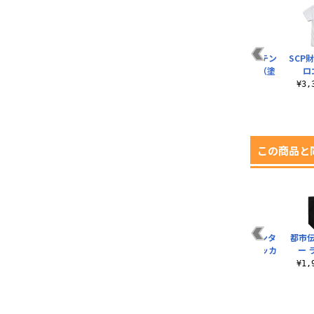
ツ
ジャスミン アクリル
廻屋渉 アクリルつま
SCP財団 二層ステン
SCP
つままれ
まれ
レスマグカップ（塗
ロ
装）
¥880（税込）
¥880（税込）
¥3
¥3,630（税込）
この商品と
都市伝説解体センタ
福来あざみ Tシャツ
都市伝説解体センタ
都市
ーTシャツ
ー 屋外対応ステッカ
ー 
¥3,300（税込）
ー
¥3,300（税込）
¥1
¥770（税込）