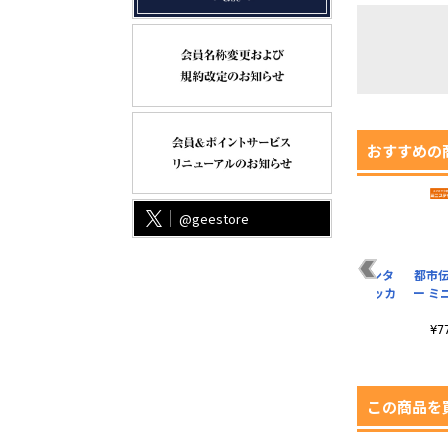
おすすめの
@geestore
都市伝説解体センタ
都市
ー 屋外対応ステッカ
ー ミ
ー
¥770（税込）
¥
この商品を