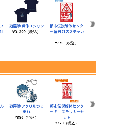
パス
廻屋渉 解体 Tシャツ
都市伝説解体センタ
都市伝説解体センタ
福来
付
ー 屋外対応ステッカ
ー ラージトート
¥3,300（税込）
¥3
ー
¥1,980（税込）
）
¥770（税込）
リル
廻屋渉 アクリルつま
都市伝説解体センタ
廻屋渉 解体 Tシャツ
イル
まれ
ー ミニステッカーセ
ケー
¥3,300（税込）
ット
¥880（税込）
¥770（税込）
¥1