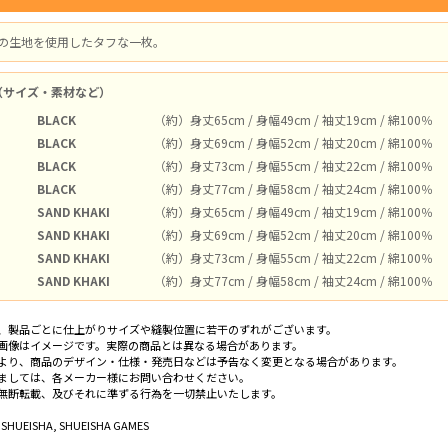
」の生地を使用したタフな一枚。
（サイズ・素材など）
BLACK
（約）身丈65cm / 身幅49cm / 袖丈19cm / 綿100％
BLACK
（約）身丈69cm / 身幅52cm / 袖丈20cm / 綿100％
BLACK
（約）身丈73cm / 身幅55cm / 袖丈22cm / 綿100％
BLACK
（約）身丈77cm / 身幅58cm / 袖丈24cm / 綿100％
SAND KHAKI
（約）身丈65cm / 身幅49cm / 袖丈19cm / 綿100％
SAND KHAKI
（約）身丈69cm / 身幅52cm / 袖丈20cm / 綿100％
SAND KHAKI
（約）身丈73cm / 身幅55cm / 袖丈22cm / 綿100％
SAND KHAKI
（約）身丈77cm / 身幅58cm / 袖丈24cm / 綿100％
、製品ごとに仕上がりサイズや縫製位置に若干のずれがございます。
画像はイメージです。実際の商品とは異なる場合があります。
より、商品のデザイン・仕様・発売日などは予告なく変更となる場合があります。
ましては、各メーカー様にお問い合わせください。
無断転載、及びそれに準ずる行為を一切禁止いたします。
 SHUEISHA, SHUEISHA GAMES