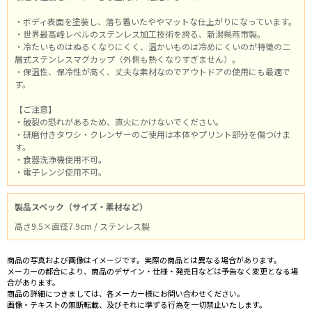
・ボディ表面を塗装し、落ち着いたややマットな仕上がりになっています。
・世界最高峰レベルのステンレス加工技術を誇る、新潟県燕市製。
・冷たいものはぬるくなりにくく、温かいものは冷めにくいのが特徴の二
層式ステンレスマグカップ（外側も熱くなりすぎません）。
・保温性、保冷性が高く、丈夫な素材なのでアウトドアの使用にも最適で
す。
【ご注意】
・破裂の恐れがあるため、直火にかけないでください。
・研磨付きタワシ・クレンザーのご使用は本体やプリント部分を傷つけま
す。
・食器洗浄機使用不可。
・電子レンジ使用不可。
製品スペック（サイズ・素材など）
高さ9.5×直径7.9cm / ステンレス製
商品の写真および画像はイメージです。実際の商品とは異なる場合があります。
メーカーの都合により、商品のデザイン・仕様・発売日などは予告なく変更となる場
合があります。
商品の詳細につきましては、各メーカー様にお問い合わせください。
画像・テキストの無断転載、及びそれに準ずる行為を一切禁止いたします。