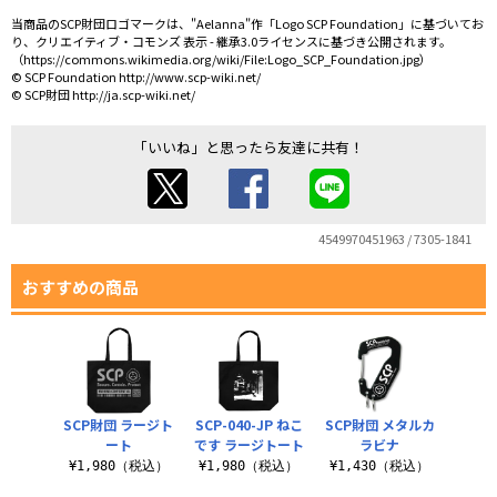
当商品のSCP財団ロゴマークは、"Aelanna"作「Logo SCP Foundation」に基づいてお
り、クリエイティブ・コモンズ 表示 - 継承3.0ライセンスに基づき公開されます。
（https://commons.wikimedia.org/wiki/File:Logo_SCP_Foundation.jpg）
© SCP Foundation http://www.scp-wiki.net/
© SCP財団 http://ja.scp-wiki.net/
「いいね」と思ったら友達に共有！
4549970451963 / 7305-1841
おすすめの商品
SCP財団 ラージト
SCP-040-JP ねこ
SCP財団 メタルカ
ート
です ラージトート
ラビナ
¥1,980（税込）
¥1,980（税込）
¥1,430（税込）