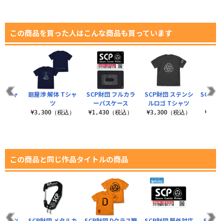
この商品を買った人はこんな商品も買っています
 Tシャ
廻屋渉 解体 Tシャ
SCP財団 フルカラ
SCP財団 ステンシ
SCP財
ツ
ーパスケース
ルロゴ Tシャツ
員
（税込）
¥3,300（税込）
¥1,430（税込）
¥3,300（税込）
¥3,
この商品と同じ作品タイトルの商品
Tシャツ
SCP財団 メタルカ
SCP財団 Dクラス職
SCP財団 屋外対応
SCP