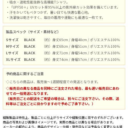
・吸水・速乾性能抜群な高機能Tシャツ。
・「UPF50＋」UVカット率95％以上の紫外線カット効果を備えています。
・汗をかいてもベタつかず、暑い日でも快適な着心地。
・洗濯後は乾きやすく、毎日の着用や運動にも最適な一枚です。
製品スペック（サイズ・素材など）
Sサイズ
BLACK
（約）身丈65cm / 身幅48cm / ポリエステル100％
Mサイズ
BLACK
（約）身丈68cm / 身幅51cm / ポリエステル100％
Lサイズ
BLACK
（約）身丈71cm / 身幅54cm / ポリエステル100％
XLサイズ
BLACK
（約）身丈74cm / 身幅57cm / ポリエステル100％
予約商品に関するご注意
◇こちらの商品は、販売後～1週間程度での発送となります。
◇販売日の異なる商品を同時にご注文された場合、最も遅い販売日にあわ
せての一括発送になります。
（販売日ごとの配送をご希望の場合は、別々にご注文下さい。その際、送
料等はご注文ごとに掛かりますので予めご了承下さい。）
縫製製品は特性上、製品ごとに仕上がりサイズや縫製位置に若干のずれがございます。
商品の写真および画像はイメージです。実際の商品とは異なる場合があります。
メーカーの都合により、商品のデザイン・仕様・発売日などは予告なく変更となる場