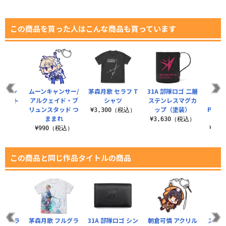
この商品を買った人はこんな商品も買っています
ー/マシ
ムーンキャンサー/
茅森月歌 セラフ T
31A 部隊ロゴ 二層
T
エライト
アルクェイド・ブ
シャツ
ステンレスマグカ
『S
ナウス〕
リュンスタッド つ
ップ（塗装）
Pock
¥3,300（税込）
まれ
ままれ
団
¥3,630（税込）
税込）
¥990（税込）
¥3,
この商品と同じ作品タイトルの商品
ロゴ ドラ
茅森月歌 フルグラ
31A 部隊ロゴ シン
朝倉可憐 アクリル
スタジ