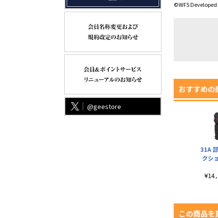
©WFS Developed 
おすすめの
@geestore
31A
クシ
¥14
この商品を