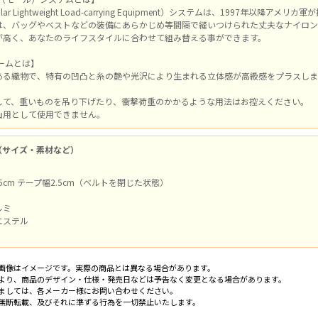
ular Lightweight Load-carrying Equipment）システムは、1997年以
は、バッグやベストなどの装備にあらかじめ等間隔で縫いつけられた丈夫なナイロン
が高く、あなたのライフスタイルに合わせて組み替える事ができます。
ネームとは】
ある織物で、特有の凹凸と糸の艶や光沢により生まれる立体感が高級感をプラスしま
して、重いものを吊り下げたり、衝撃荷重のかかるような用法はお控えください。
山用として使用できません。
（サイズ・素材など）
5cm テープ幅2.5cm（ベルトを閉じた状態）
ルミ
エステル
画像はイメージです。実際の商品とは異なる場合があります。
より、商品のデザイン・仕様・発売日などは予告なく変更となる場合があります。
ましては、各メーカー様にお問い合わせください。
無断転載、及びそれに準ずる行為を一切禁止いたします。