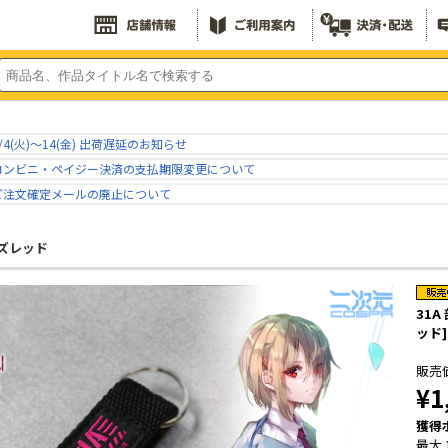
/4(火)～14(金) 出荷遅延のお知らせ
コンビニ・ペイジー決済の支払期限変更について
ご注文確定メールの廃止について
ズレッド
31
ッド]
販売
¥1
獲得
最大 