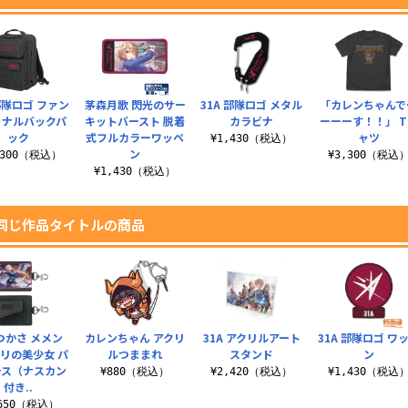
 部隊ロゴ ファン
茅森月歌 閃光のサー
31A 部隊ロゴ メタル
「カレンちゃんで
ョナルバックパ
キットバースト 脱着
カラビナ
ーーーす！！」 T
ック
式フルカラーワッペ
ャツ
¥1,430（税込）
ン
,300（税込）
¥3,300（税込
¥1,430（税込）
同じ作品タイトルの商品
つかさ メメン
カレンちゃん アクリ
31A アクリルアート
31A 部隊ロゴ ワ
リの美少女 パ
ルつままれ
スタンド
ン
ース（ナスカン
¥880（税込）
¥2,420（税込）
¥1,430（税込
付き..
,650（税込）