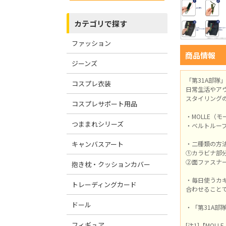
カテゴリで探す
ファッション
商品情報
ジーンズ
「第31A部隊
コスプレ衣装
日常生活やア
スタイリング
コスプレサポート用品
・MOLLE（
つままれシリーズ
・ベルトルー
キャンバスアート
・二種類の方
①カラビナ部
②面ファスナー
抱き枕・クッションカバー
・毎日使うカ
トレーディングカード
合わせること
ドール
・「第31A
フィギュア
[注1]【MOL