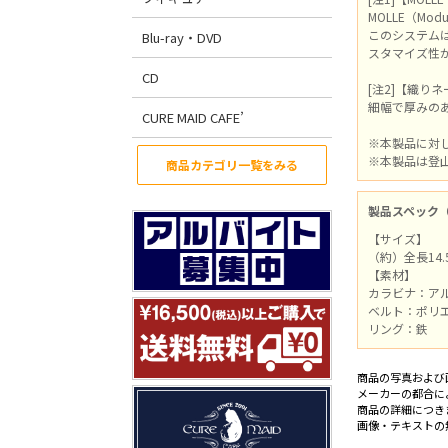
MOLLE（Mod
このシステム
Blu-ray・DVD
スタマイズ性
CD
[注2]【織り
細幅で厚みの
CURE MAID CAFE’
※本製品に対
※本製品は登
商品カテゴリ一覧をみる
製品スペック
【サイズ】
（約）全長14.
【素材】
カラビナ：ア
ベルト：ポリ
リング：鉄
商品の写真および
メーカーの都合に
商品の詳細につき
画像・テキストの