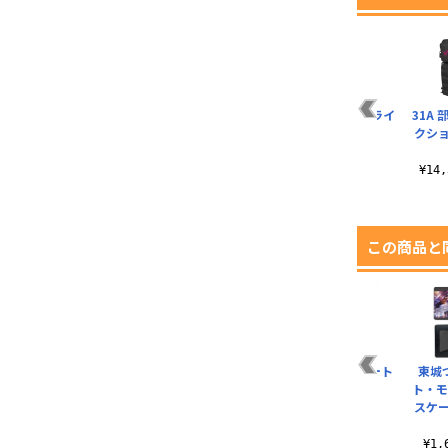
ンセ
30G 部隊ロゴ Tシャ
茅森月歌 セラフ Tシ
31A 部隊ロゴ ドライ
31A
ー
ツ
ャツ
Tシャツ
クシ
¥3,190（税込）
¥3,300（税込）
¥3,520（税込）
¥14
この商品と
ス
逢川めぐみ Ikki
31A 部隊ロゴ シェラ
31D アクリルアート
東城
ス
Burst Strike パスケ
カップ 300ml
スタンド
ト・モ
ース（..
スケ
¥2,420（税込）
¥2,420（税込）
¥1,650（税込）
¥1