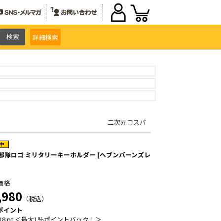
詳細
検索
二次元コスパ
A 部隊ロゴ ミリタリーキーホルダー [ヘブンバーンズレ
価格
,980
（税込）
ポイント
18 pt ＜最大1％ポイントバック！＞