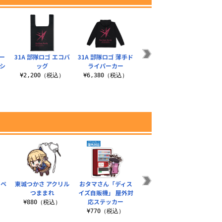
ー
31A 部隊ロゴ エコバ
31A 部隊ロゴ 薄手ド
31A 部隊ロゴ ネック
31A
シ
ッグ
ライパーカー
ストラップ
¥2,200（税込）
¥6,380（税込）
¥1,540（税込）
¥2
）
ッペ
東城つかさ アクリル
おタマさん「ディス
She is
31A
つままれ
イズ自販機」 屋外対
Legend「Job for a
ョ
応ステッカー
Rockst..
）
¥880（税込）
¥4
¥770（税込）
¥3,300（税込）