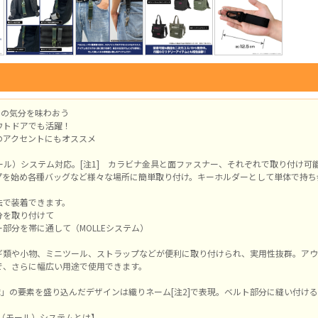
」の気分を味わおう
ウトドアでも活躍！
のアクセントにもオススメ
モール）システム対応。[注1] カラビナ金具と面ファスナー、それぞれで取り付け可能
プを始め各種バッグなど様々な場所に簡単取り付け。キーホルダーとして単体で持ち
法で装着できます。
分を取り付けて
部分を帯に通して（MOLLEシステム）
ギ類や小物、ミニツール、ストラップなどが便利に取り付けられ、実用性抜群。アウ
で、さらに幅広い用途で使用できます。
部隊」の要素を盛り込んだデザインは織りネーム[注2]で表現。ベルト部分に縫い付け
LE（モール）システムとは】