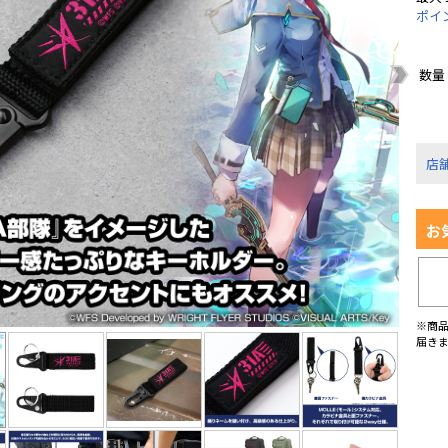
ポイ
数量
店
お
※商
届き